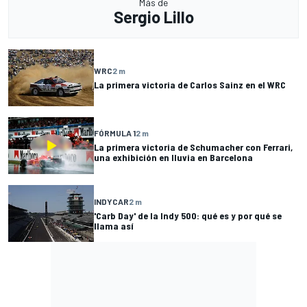
Más de
Sergio Lillo
WRC
2 m
La primera victoria de Carlos Sainz en el WRC
FÓRMULA 1
2 m
La primera victoria de Schumacher con Ferrari,
una exhibición en lluvia en Barcelona
INDYCAR
2 m
'Carb Day' de la Indy 500: qué es y por qué se
llama así