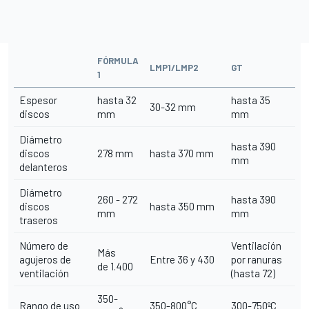
FÓRMULA
LMP1/LMP2
GT
1
Espesor
hasta 32
hasta 35
30-32 mm
discos
mm
mm
Diámetro
hasta 390
discos
278 mm
hasta 370 mm
mm
delanteros
Diámetro
260 - 272
hasta 390
discos
hasta 350 mm
mm
mm
traseros
Número de
Ventilación
Más
agujeros de
Entre 36 y 430
por ranuras
de 1.400
ventilación
(hasta 72)
350-
Rango de uso
350-800°C
300-750ºC