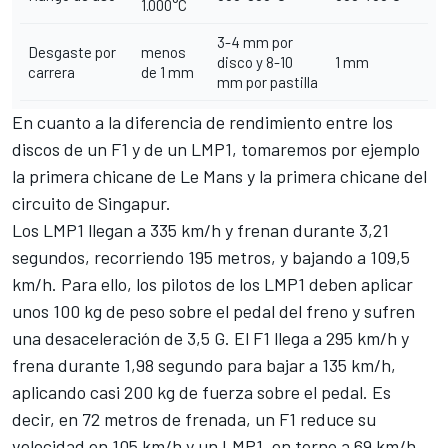
1.000°C
3-4 mm por
Desgaste por
menos
disco y 8-10
1 mm
carrera
de 1 mm
mm por pastilla
En cuanto a la diferencia de rendimiento entre los
discos de un F1 y de un LMP1, tomaremos por ejemplo
la primera chicane de Le Mans y la primera chicane del
circuito de Singapur.
Los LMP1 llegan a 335 km/h y frenan durante 3,21
segundos, recorriendo 195 metros, y bajando a 109,5
km/h. Para ello, los pilotos de los LMP1 deben aplicar
unos 100 kg de peso sobre el pedal del freno y sufren
una desaceleración de 3,5 G. El F1 llega a 295 km/h y
frena durante 1,98 segundo para bajar a 135 km/h,
aplicando casi 200 kg de fuerza sobre el pedal. Es
decir, en 72 metros de frenada, un F1 reduce su
velocidad en 105 km/h y un LMP1, en torno a 69 km/h,