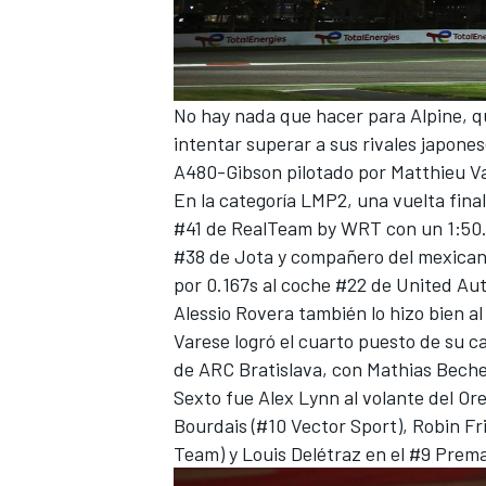
No hay nada que hacer para Alpine, q
intentar superar a sus rivales japones
A480-Gibson pilotado por
Matthieu Va
En la categoría LMP2, una vuelta fina
#41 de RealTeam by WRT con un 1:50.
#38 de Jota y compañero del mexica
por 0.167s al coche #22 de United Au
MÁS CATEGORÍAS
Alessio Rovera
también lo hizo bien al
Varese logró el cuarto puesto de su ca
de ARC Bratislava, con
Mathias Bech
Sexto fue
Alex Lynn
al volante del Or
Bourdais (#10 Vector Sport),
Robin Fr
Team) y Louis Delétraz en el #9 Prem