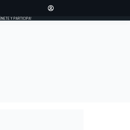
Haz que tu voz se escuche
comentando los artículos
 ÚNETE Y PARTICIPA!
INICIAR SESIÓN
EDICIÓN
ESPAÑA