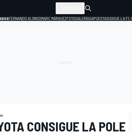
TODOS
ADOS
FERNANDO ALONSO
MARC MÁRQUEZ
FOTOGALERÍAS
APUESTAS
¡SIGUE LA F1,
P
in
YOTA CONSIGUE LA POLE