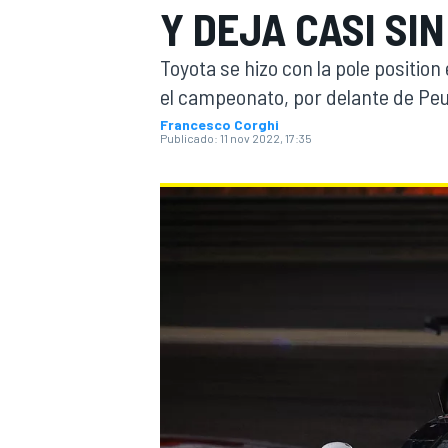
Y DEJA CASI SI
INDYCAR
WRC
Toyota se hizo con la pole positio
el campeonato, por delante de Peu
Francesco Corghi
Publicado:
11 nov 2022, 17:35
WEC
FÓRMULA E