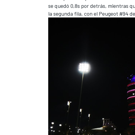
se quedó 0,8s por detrás, mientras qu
la segunda fila, con el Peugeot #94 d