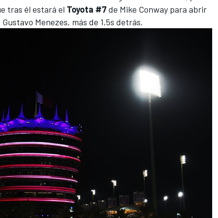
e tras él estará el
Toyota #7
de
Mike Conway
para abrir
e
Gustavo Menezes
, más de 1,5s detrás.