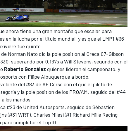
ue ahora tiene una gran montaña que escalar para
es en la lucha por el título mundial, y es que el LMP1 #36
xivière
fue quinto.
l de
Norman Nato
dio la pole position al Oreca 07-Gibson
330, superando por 0.137s a
Will Stevens
, segundo con el
no
Roberto González
quienes lideran el campeonato, y
tosports con
Filipe Albuquerque
a bordo.
 volante del #83 de AF Corse con el que el piloto de
tegoría y la pole position de los PRO/AM, seguido del #44
e
a los mandos.
eca #23 de United Autosports, seguido de Sébastien
ijns
(#31 WRT),
Charles Milesi
(#1
Richard Mille Racing
a para completar el Top10.