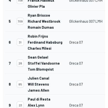
4
Franck Mailleux
Glickenhaus 007 LMH
708
Olivier Pla
Ryan Briscoe
5
Richard Westbrook
Glickenhaus 007 LMH
709
Romain Dumas
Robin Frijns
6
Ferdinand Habsburg
Oreca 07
31
Charles Milesi
Sean Gelael
7
Stoffel Vandoorne
Oreca 07
28
Tom Blomqvist
Julien Canal
8
Will Stevens
Oreca 07
65
James Allen
Paul di Resta
9
Alex Lynn
Oreca 07
23