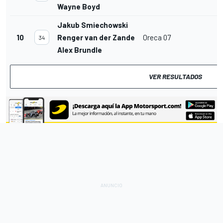
Wayne Boyd
Jakub Smiechowski
10
Renger van der Zande
Oreca 07
34
Alex Brundle
VER RESULTADOS