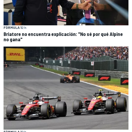
FÓRMULA 1
2 h
Briatore no encuentra explicación: "No sé por qué Alpine
no gana"
FÓRMULA 1
2 h