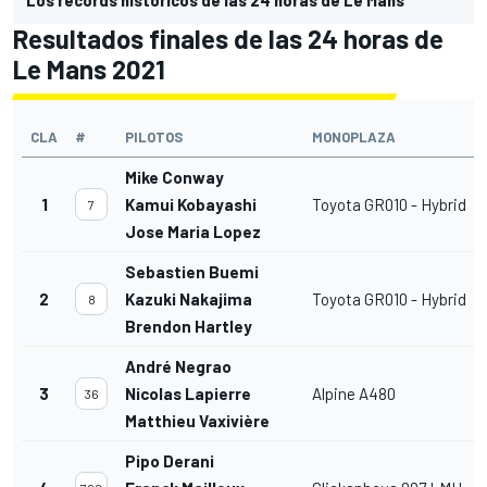
Resultados finales de las 24 horas de
Le Mans 2021
CLA
#
PILOTOS
MONOPLAZA
Mike Conway
1
Kamui Kobayashi
Toyota GR010 - Hybrid
7
Jose Maria Lopez
Sebastien Buemi
2
Kazuki Nakajima
Toyota GR010 - Hybrid
8
Brendon Hartley
André Negrao
3
Nicolas Lapierre
Alpine A480
36
Matthieu Vaxivière
Pipo Derani