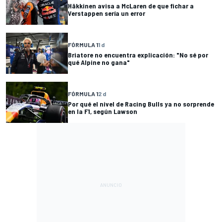
Häkkinen avisa a McLaren de que fichar a
Verstappen sería un error
FÓRMULA 1
1 d
Briatore no encuentra explicación: "No sé por
qué Alpine no gana"
FÓRMULA 1
2 d
Por qué el nivel de Racing Bulls ya no sorprende
en la F1, según Lawson