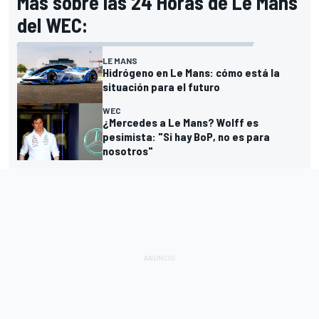
Más sobre las 24 Horas de Le Mans
del WEC:
LE MANS
Hidrógeno en Le Mans: cómo está la
situación para el futuro
WEC
¿Mercedes a Le Mans? Wolff es
pesimista: "Si hay BoP, no es para
nosotros"