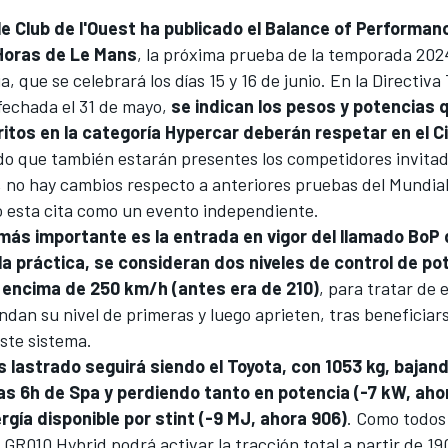
e Club de l'Ouest ha publicado el Balance of Performan
Horas de Le Mans
, la próxima prueba de la temporada 202
ia
, que se celebrará los días 15 y 16 de junio. En la Directiv
 fechada el 31 de mayo,
se indican los pesos y potencias 
itos en la categoría Hypercar deberán respetar en el Ci
o que también estarán presentes los competidores invitad
, no hay cambios respecto a anteriores pruebas del Mundial
 esta cita como un evento independiente.
más importante es la entrada en vigor del llamado BoP 
la práctica, se consideran dos niveles de control de po
 encima de 250 km/h (antes era de 210)
, para tratar de 
dan su nivel de primeras y luego aprieten, tras beneficiars
ste sistema.
 lastrado seguirá siendo el Toyota, con 1053 kg, bajand
as 6h de Spa y perdiendo tanto en potencia (-7 kW, aho
gía disponible por stint (-9 MJ, ahora 906)
. Como todos 
 GR010 Hybrid podrá activar la tracción total a partir de 19