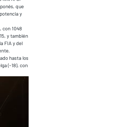
japonés, que
potencia y
, con 1048
15, y también
a FIA y del
ente.
ado hasta los
ga (-18), con