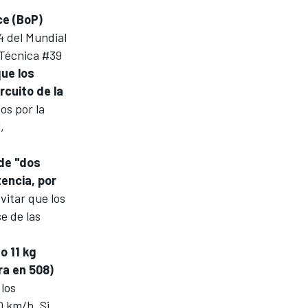
ce (BoP)
4 del
Mundial
a Técnica #39
que los
rcuito de la
os por la
,
de "dos
tencia, por
evitar que los
e de las
o 11 kg
ra en 508)
los
0 km/h. Si