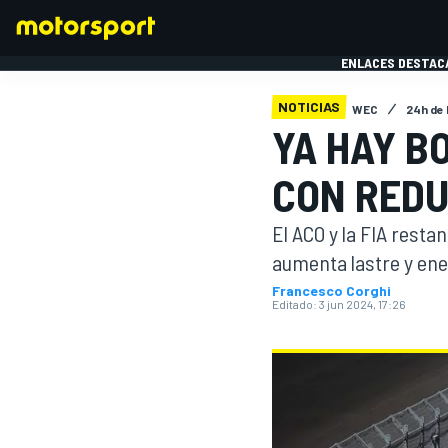
ENLACES DESTAC
NOTICIAS
WEC
24h de
YA HAY B
FÓRMULA 1
MOTOG
CON REDU
El ACO y la FIA restan
aumenta lastre y ene
Francesco Corghi
Editado:
3 jun 2024, 17:26