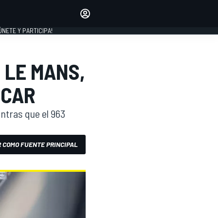
Haz que tu voz se escuche
comentando los artículos
 ÚNETE Y PARTICIPA!
INICIAR SESIÓN
EDICIÓN
 LE MANS,
ESPAÑA
RCAR
entras que el 963
 COMO FUENTE PRINCIPAL