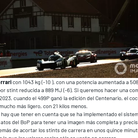
rrari
con 1043 kg (-10 ), con una potencia aumentada a 508
por stint reducida a 889 MJ (-6). Si queremos hacer una c
023, cuando el 499P ganó la edición del Centenario, el co
mucho más ligero, con 21 kilos menos.
 hay que tener en cuenta que se ha implementado el siste
datos del BoP para tener una imagen más completa y precis
emás de acortar los stints de carrera en unos quince minu