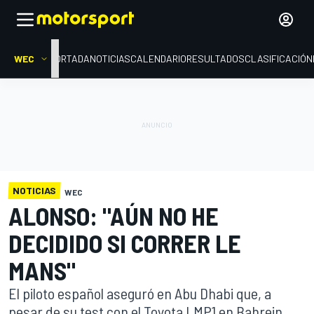
WEC
PORTADA
NOTICIAS
CALENDARIO
RESULTADOS
CLASIFICACIÓN
NOTICIAS
WEC
ALONSO: "AÚN NO HE
DECIDIDO SI CORRER LE
MANS"
El piloto español aseguró en Abu Dhabi que, a
pesar de su test con el Toyota LMP1 en Bahrein,