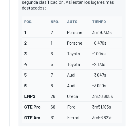
segunda clasificación. Así están los lugares más
destacados:
POS.
NRO.
AUTO
TIEMPO
1
2
Porsche
3m19.733s
2
1
Porsche
+0.470s
3
6
Toyota
+1.004s
4
5
Toyota
+2.170s
5
7
Audi
+3.047s
6
8
Audi
+3.090s
LMP2
26
Oreca
3m36.605s
GTE Pro
68
Ford
3m51.185s
GTE Am
61
Ferrari
3m56.827s