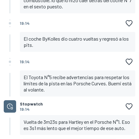
combustible, lo que lo hizo caer detrás del coche N°7
en el sexto puesto.
19:14
El coche ByKolles dio cuatro vueltas y regresó a los
pits.
19:14
El Toyota N°5 recibe advertencias para respetar los
límites de la pista en las Porsche Curves. Buemi está
al volante.
Stopwatch
19:14
Vuelta de 3m23s para Hartley en el Porsche N°1. Eso
es 3s1 más lento que el mejor tiempo de ese auto.