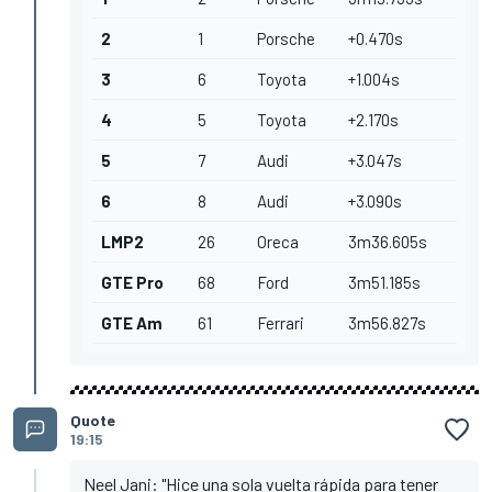
2
1
Porsche
+0.470s
3
6
Toyota
+1.004s
4
5
Toyota
+2.170s
5
7
Audi
+3.047s
6
8
Audi
+3.090s
LMP2
26
Oreca
3m36.605s
GTE Pro
68
Ford
3m51.185s
GTE Am
61
Ferrari
3m56.827s
Quote
19:15
Neel Jani: "Hice una sola vuelta rápida para tener