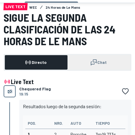
LIVE TEXT
WEC
24 Horas de Le Mans
SIGUE LA SEGUNDA
CLASIFICACIÓN DE LAS 24
HORAS DE LE MANS
Directo
Chat
Live Text
Chequered Flag
19:15
Resultados luego de la segunda sesión:
POS.
NRO.
AUTO
TIEMPO
1
2
Porsche
3m19.733s