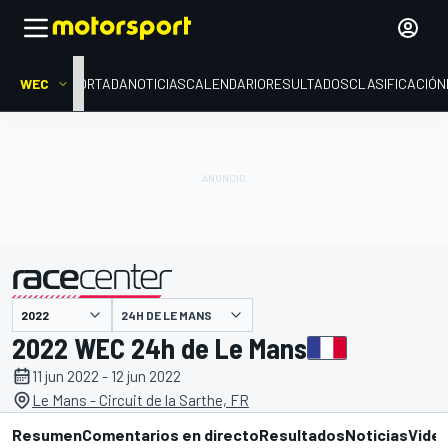
WEC
PORTADA
NOTICIAS
CALENDARIO
RESULTADOS
CLASIFICACIÓN
presentado por
24H DE LE MANS
2022 WEC 24h de Le Mans
11 jun 2022 - 12 jun 2022
Le Mans - Circuit de la Sarthe, FR
Resumen
Comentarios en directo
Resultados
Noticias
Vide