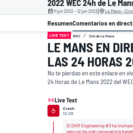
2022 WEC 24h de Le Man
|
11 jun 2022 - 12 jun 2022
Le Mans - Circ
INDYCAR
WRC
Resumen
Comentarios en direc
LIVE TEXT
WEC
24h de Le Mans
LE MANS EN DIR
LAS 24 HORAS 
No te pierdas en este enlace en viv
24 Horas de Le Mans 2022 del WEC
Live Text
WEC
FÓRMULA E
Crash
12:26
El DKR Engineering #3 ha trompea
pero no ha sido necesaria la bande