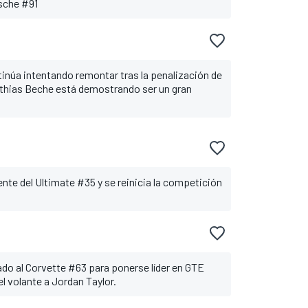
sche #91
inúa intentando remontar tras la penalización de
thias Beche está demostrando ser un gran
ente del Ultimate #35 y se reinicia la competición
ado al Corvette #63 para ponerse líder en GTE
l volante a Jordan Taylor.