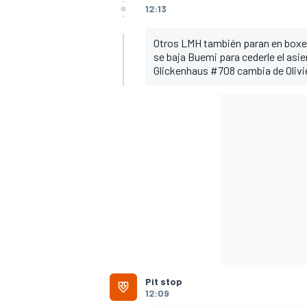
12:13
Otros LMH también paran en boxes 
se baja Buemi para cederle el asie
Glickenhaus #708 cambia de Olivi
Pit stop
12:09