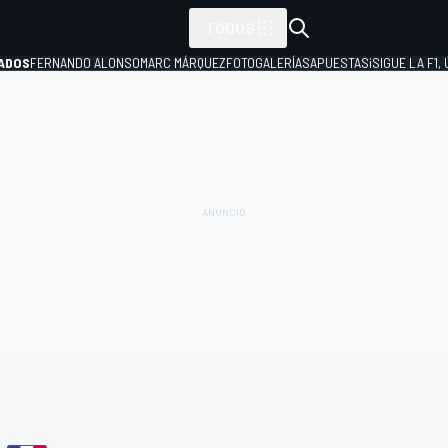
TODOS
ADOS
FERNANDO ALONSO
MARC MÁRQUEZ
FOTOGALERÍAS
APUESTAS
¡SIGUE LA F1,
P