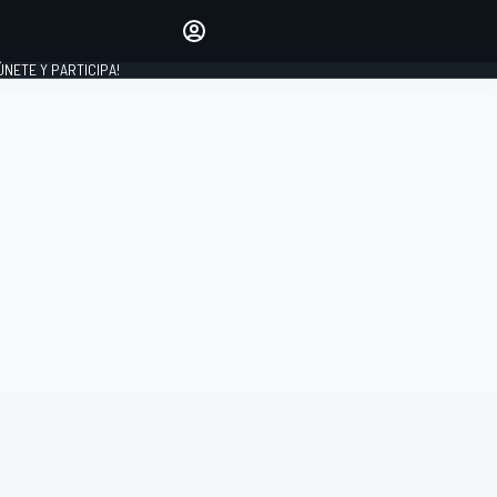
Haz que tu voz se escuche
comentando los artículos
 ÚNETE Y PARTICIPA!
INICIAR SESIÓN
EDICIÓN
ESPAÑA