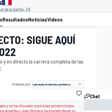
s
uit de la Sarthe, FR
to
Resultados
Noticias
Videos
ECTO: SIGUE AQUÍ
2022
o y en directo la carrera completa de las
.
Ordenar por
Chat
do y se ha chocado contra las protecciones,
ra amarilla y Jean Glorieux ha logrado llevar su