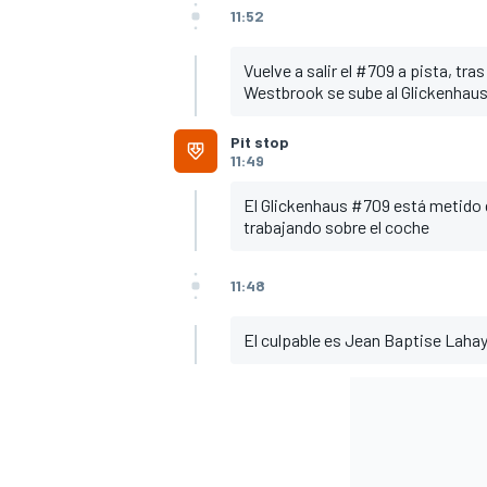
11:52
Vuelve a salir el #709 a pista, t
Westbrook se sube al Glickenhaus y
Pit stop
11:49
El Glickenhaus #709 está metido
trabajando sobre el coche
11:48
El culpable es Jean Baptise Lahay