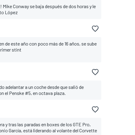
! Mike Conway se baja después de dos horas y le
ito López
ven de este año con poco más de 16 años, se sube
rimer stint
do adelantar a un coche desde que salió de
con el Penske #5, en octava plaza.
rera y tras las paradas en boxes de los GTE Pro,
io García, está liderando al volante del Corvette