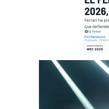
2026,
INDYCAR
WRC
Ferrari ha p
que defiende
12 fotos
Pol Hermoso
Publicado:
25 feb 
CAMPEONATO
WEC 2026
WEC
FÓRMULA E