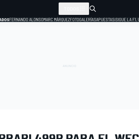
TODOS
ADOS
FERNANDO ALONSO
MARC MÁRQUEZ
FOTOGALERÍAS
APUESTAS
¡SIGUE LA F1,
P
E FOTOS
WEC
Ferrari launch
ERRARI 499P PARA EL WE