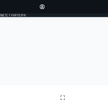
Haz que tu voz se escuche
comentando los artículos
 ÚNETE Y PARTICIPA!
INICIAR SESIÓN
EDICIÓN
ESPAÑA
C