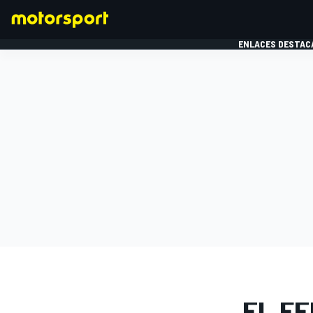
ENLACES DESTAC
FÓRMULA 1
MOTOG
GALERÍAS D
EL F