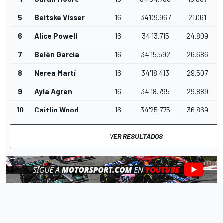
5
Beitske Visser
16
34'09.967
21.061
6
Alice Powell
16
34'13.715
24.809
7
Belén García
16
34'15.592
26.686
8
Nerea Martí
16
34'18.413
29.507
9
Ayla Agren
16
34'18.795
29.889
10
Caitlin Wood
16
34'25.775
36.869
VER RESULTADOS