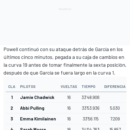
Powell continuó con su ataque detrás de García en los
últimos cinco minutos, pegada a su caja de cambios en
la curva 19 antes de tomar finalmente la sexta posición,
después de que García se fuera largo en la curva 1.
CLA
PILOTOS
VUELTAS
TIEMPO
DIFERENCIA
1
Jamie Chadwick
16
33'48.906
2
Abbi Pulling
16
33'53.936
5.030
3
Emma Kimilainen
16
33'56.115
7.209
4
Sarah Moore
16
34'04.763
15.857