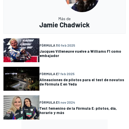
Más de
Jamie Chadwick
FÓRMULA 1
10 feb 2025
Jacques Villeneuve vuelve a Williams F1 como
embajador
FÓRMULA E
7 feb 2025
Alineaciones de pilotos para el test de novatos
de Fórmula E en Yeda
FÓRMULA E
5 nov 2024
Test femenino de la Fórmula E: pilotos, día,
horario y más