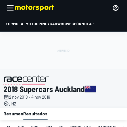
FÓRMULA 1
MOTOGP
INDYCAR
WRC
WEC
FÓRMULA E
2018 Supercars Auckland
presentado por
2 nov 2018 - 4 nov 2018
, NZ
Resumen
Resultados
EL
FP1
FP2
FP3
Q1
PARRILLA 1
CARRERA1
V