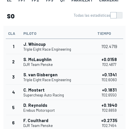
so
Todas las estadísticas
CLA
PILOTO
TIEMPO
J. Whincup
1
1'02.4719
Triple Eight Race Engineering
S. McLaughlin
+0.0158
2
DJR Team Penske
1'02.4877
S. van Gisbergen
+0.1341
3
Triple Eight Race Engineering
1'02.6060
C. Mostert
+0.1831
4
Supercheap Auto Racing
1'02.6550
D. Reynolds
+0.1940
5
Erebus Motorsport
1'02.6659
F. Coulthard
+0.2735
6
DJR Team Penske
1'02.7454