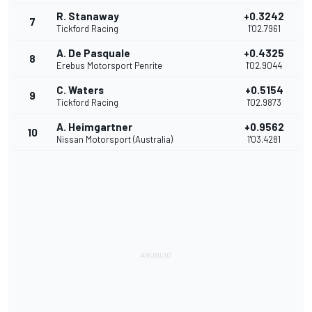
R. Stanaway
+0.3242
7
Tickford Racing
1'02.7961
A. De Pasquale
+0.4325
8
Erebus Motorsport Penrite
1'02.9044
C. Waters
+0.5154
9
Tickford Racing
1'02.9873
A. Heimgartner
+0.9562
10
Nissan Motorsport (Australia)
1'03.4281