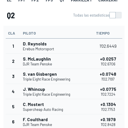
Q2
Todas las estadísticas
CLA
PILOTO
TIEMPO
D. Reynolds
1
1'02.6449
Erebus Motorsport
S. McLaughlin
+0.0257
2
DJR Team Penske
1'02.6706
S. van Gisbergen
+0.0748
3
Triple Eight Race Engineering
1'02.7197
J. Whincup
+0.0775
4
Triple Eight Race Engineering
1'02.7224
C. Mostert
+0.1304
5
Supercheap Auto Racing
1'02.7753
F. Coulthard
+0.1979
6
DJR Team Penske
1'02.8428