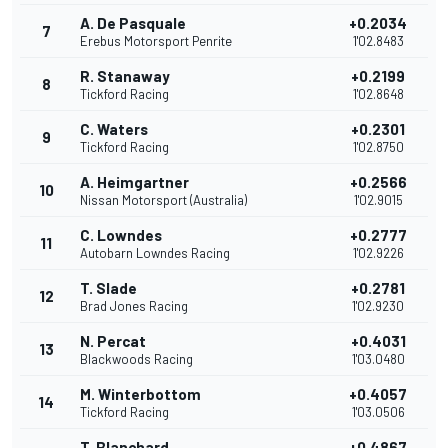
A. De Pasquale
+0.2034
7
Erebus Motorsport Penrite
1'02.8483
R. Stanaway
+0.2199
8
Tickford Racing
1'02.8648
C. Waters
+0.2301
9
Tickford Racing
1'02.8750
A. Heimgartner
+0.2566
10
Nissan Motorsport (Australia)
1'02.9015
C. Lowndes
+0.2777
11
Autobarn Lowndes Racing
1'02.9226
T. Slade
+0.2781
12
Brad Jones Racing
1'02.9230
N. Percat
+0.4031
13
Blackwoods Racing
1'03.0480
M. Winterbottom
+0.4057
14
Tickford Racing
1'03.0506
T. Blanchard
+0.4867