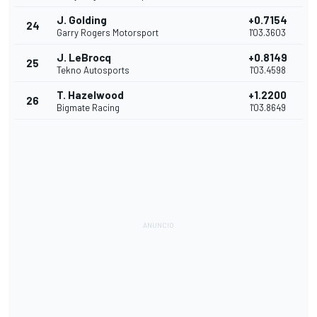
J. Golding
+0.7154
24
Garry Rogers Motorsport
1'03.3603
J. LeBrocq
+0.8149
25
Tekno Autosports
1'03.4598
T. Hazelwood
+1.2200
26
Bigmate Racing
1'03.8649