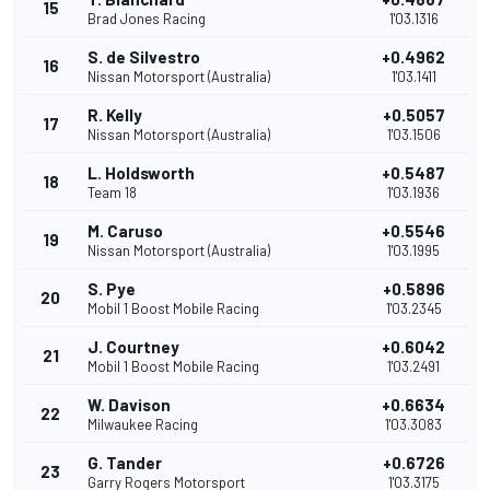
15
Brad Jones Racing
1'03.1316
S. de Silvestro
+0.4962
16
Nissan Motorsport (Australia)
1'03.1411
R. Kelly
+0.5057
17
Nissan Motorsport (Australia)
1'03.1506
L. Holdsworth
+0.5487
18
Team 18
1'03.1936
M. Caruso
+0.5546
19
Nissan Motorsport (Australia)
1'03.1995
S. Pye
+0.5896
20
Mobil 1 Boost Mobile Racing
1'03.2345
J. Courtney
+0.6042
21
Mobil 1 Boost Mobile Racing
1'03.2491
W. Davison
+0.6634
22
Milwaukee Racing
1'03.3083
G. Tander
+0.6726
23
Garry Rogers Motorsport
1'03.3175