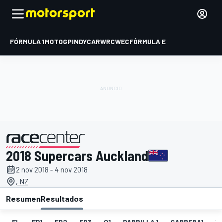
FÓRMULA 1
MOTOGP
INDYCAR
WRC
WEC
FÓRMULA E
2018 Supercars Auckland
presentado por
2 nov 2018 - 4 nov 2018
, NZ
Resumen
Resultados
EL
FP1
FP2
FP3
Q1
PARRILLA 1
CARRERA1
V