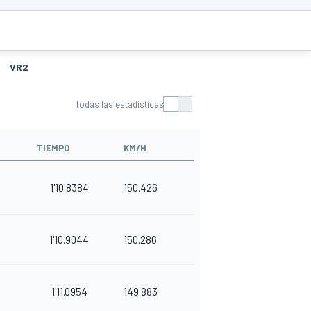
VR2
Todas las estadísticas
TIEMPO
KM/H
1'10.8384
150.426
1'10.9044
150.286
1'11.0954
149.883