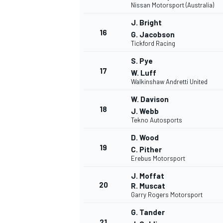
Nissan Motorsport (Australia)
J. Bright
16
G. Jacobson
Tickford Racing
S. Pye
17
W. Luff
Walkinshaw Andretti United
W. Davison
18
J. Webb
Tekno Autosports
MÁS CATEGORÍAS
D. Wood
19
C. Pither
Erebus Motorsport
J. Moffat
20
R. Muscat
Garry Rogers Motorsport
G. Tander
21