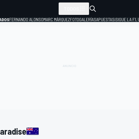
TODOS
ADOS
FERNANDO ALONSO
MARC MÁRQUEZ
FOTOGALERÍAS
APUESTAS
¡SIGUE LA F1,
P
Paradise