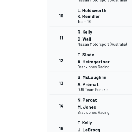
Nissan Motorsport (Australia)
L. Holdsworth
10
K. Reindler
Team 18
R. Kelly
11
D. Wall
Nissan Motorsport (Australia)
T. Slade
12
A. Heimgartner
Brad Jones Racing
S. McLaughlin
13
A. Prémat
DJR Team Penske
N. Percat
14
M. Jones
Brad Jones Racing
T. Kelly
15
J. LeBrocq