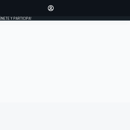
Haz que tu voz se escuche
comentando los artículos
 ÚNETE Y PARTICIPA!
INICIAR SESIÓN
EDICIÓN
ESPAÑA