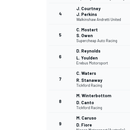
J. Courtney
4
J. Perkins
Walkinshaw Andretti United
C. Mostert
5
S. Owen
Supercheap Auto Racing
D. Reynolds
6
L. Youlden
Erebus Motorsport
C. Waters
7
R. Stanaway
Tickford Racing
M. Winterbottom
8
D. Canto
Tickford Racing
M. Caruso
9
D. Fiore