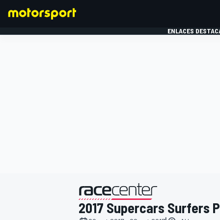
ENLACES DESTAC
FÓRMULA 1
MOTOG
presentado por
2017 Supercars Surfers 