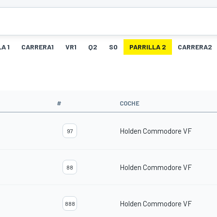
A 1
CARRERA1
VR1
Q2
SO
PARRILLA 2
CARRERA2
#
COCHE
Holden Commodore VF
97
Holden Commodore VF
88
Holden Commodore VF
888