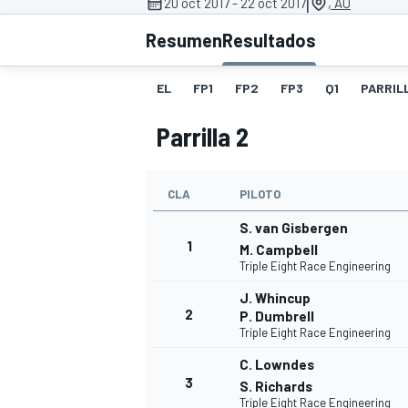
|
20 oct 2017 - 22 oct 2017
, AU
Resumen
Resultados
INDYCAR
WRC
EL
FP1
FP2
FP3
Q1
PARRILL
Parrilla 2
CLA
PILOTO
S. van Gisbergen
1
M. Campbell
Triple Eight Race Engineering
J. Whincup
2
P. Dumbrell
WEC
FÓRMULA E
Triple Eight Race Engineering
C. Lowndes
3
S. Richards
Triple Eight Race Engineering