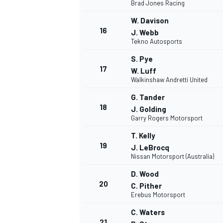
Brad Jones Racing
W. Davison
16
J. Webb
Tekno Autosports
S. Pye
17
W. Luff
Walkinshaw Andretti United
G. Tander
18
J. Golding
Garry Rogers Motorsport
MÁS CATEGORÍAS
T. Kelly
19
J. LeBrocq
Nissan Motorsport (Australia)
D. Wood
20
C. Pither
Erebus Motorsport
C. Waters
21