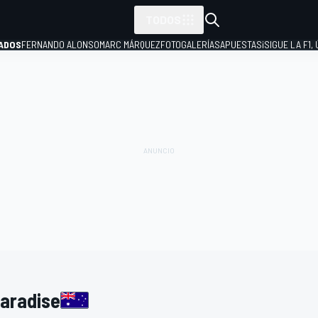
TODOS
ADOS
FERNANDO ALONSO
MARC MÁRQUEZ
FOTOGALERÍAS
APUESTAS
¡SIGUE LA F1,
P
Paradise