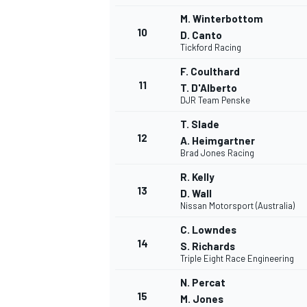
M. Winterbottom
10
D. Canto
Tickford Racing
F. Coulthard
11
T. D'Alberto
DJR Team Penske
T. Slade
12
A. Heimgartner
Brad Jones Racing
R. Kelly
13
D. Wall
Nissan Motorsport (Australia)
C. Lowndes
14
S. Richards
Triple Eight Race Engineering
N. Percat
15
M. Jones