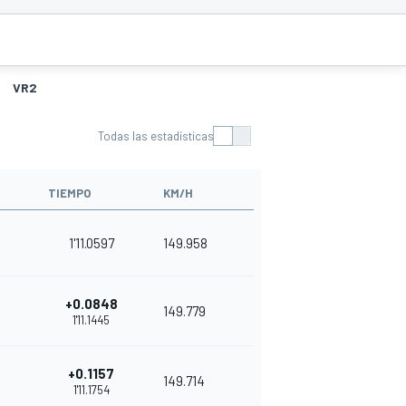
VR2
Todas las estadísticas
TIEMPO
KM/H
1'11.0597
149.958
+0.0848
149.779
1'11.1445
+0.1157
149.714
1'11.1754