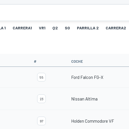
A 1
CARRERA1
VR1
Q2
SO
PARRILLA 2
CARRERA2
#
COCHE
Ford Falcon FG-X
55
Nissan Altima
23
Holden Commodore VF
97