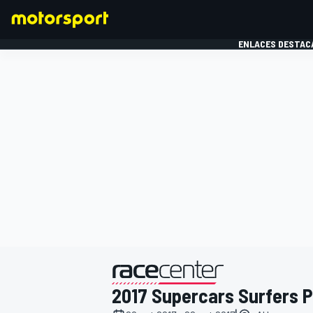
ENLACES DESTAC
FÓRMULA 1
MOTOG
presentado por
2017 Supercars Surfers 