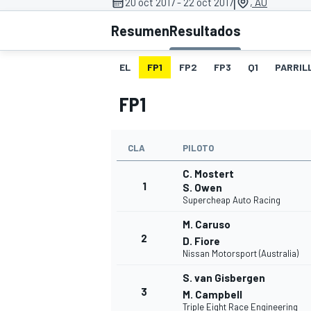
|
20 oct 2017 - 22 oct 2017
, AU
Resumen
Resultados
INDYCAR
WRC
EL
FP1
FP2
FP3
Q1
PARRILL
FP1
CLA
PILOTO
C. Mostert
1
S. Owen
Supercheap Auto Racing
M. Caruso
2
D. Fiore
WEC
FÓRMULA E
Nissan Motorsport (Australia)
S. van Gisbergen
3
M. Campbell
Triple Eight Race Engineering