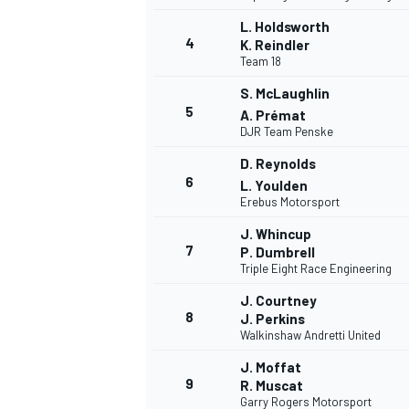
L. Holdsworth
4
K. Reindler
Team 18
S. McLaughlin
5
A. Prémat
DJR Team Penske
D. Reynolds
6
L. Youlden
Erebus Motorsport
J. Whincup
7
P. Dumbrell
Triple Eight Race Engineering
J. Courtney
8
J. Perkins
Walkinshaw Andretti United
J. Moffat
9
R. Muscat
Garry Rogers Motorsport