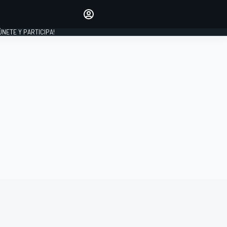
Haz que tu voz se escuche
comentando los artículos
 ÚNETE Y PARTICIPA!
INICIAR SESIÓN
EDICIÓN
ESPAÑA