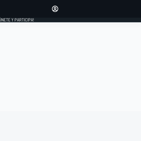
Haz que tu voz se escuche
comentando los artículos
 ÚNETE Y PARTICIPA!
INICIAR SESIÓN
EDICIÓN
ESPAÑA