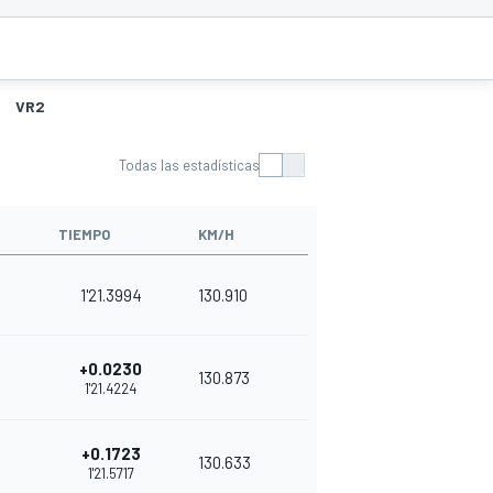
VR2
Todas las estadísticas
TIEMPO
KM/H
1'21.3994
130.910
+0.0230
130.873
1'21.4224
+0.1723
130.633
1'21.5717