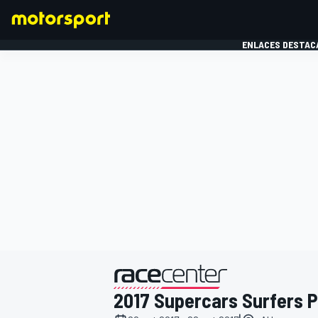
ENLACES DESTAC
FÓRMULA 1
MOTOG
presentado por
2017 Supercars Surfers 