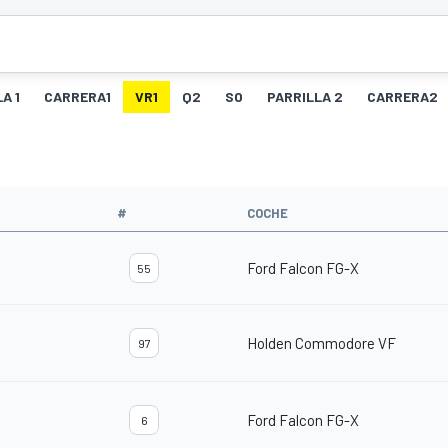
A 1
CARRERA1
VR1
Q2
SO
PARRILLA 2
CARRERA2
#
COCHE
Ford Falcon FG-X
55
Holden Commodore VF
97
Ford Falcon FG-X
6