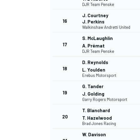
DJR Team Penske
J. Courtney
16
J. Perkins
Walkinshaw Andretti United
S. McLaughlin
17
A. Prémat
DJR Team Penske
D. Reynolds
18
L. Youlden
Erebus Motorsport
MÁS CATEGORÍAS
G. Tander
19
J. Golding
Garry Rogers Motorsport
T. Blanchard
20
T. Hazelwood
Brad Jones Racing
W. Davison