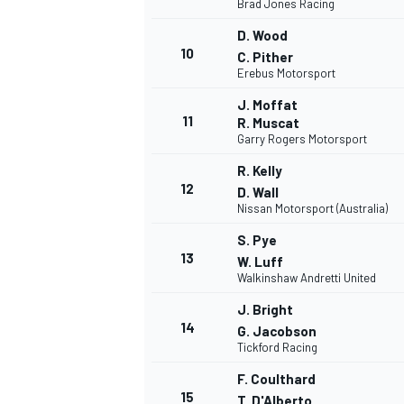
Brad Jones Racing
D. Wood
10
C. Pither
Erebus Motorsport
J. Moffat
11
R. Muscat
Garry Rogers Motorsport
R. Kelly
12
D. Wall
Nissan Motorsport (Australia)
S. Pye
13
W. Luff
Walkinshaw Andretti United
J. Bright
14
G. Jacobson
Tickford Racing
F. Coulthard
15
T. D'Alberto