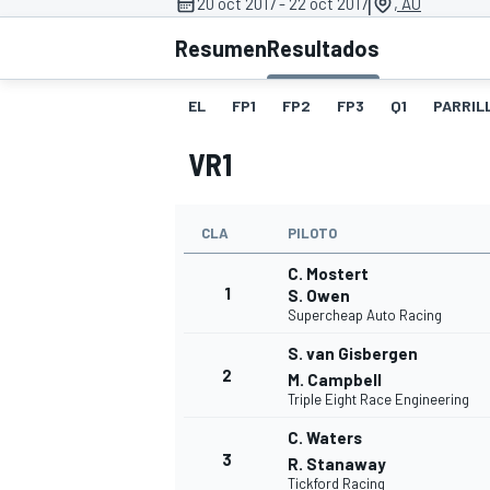
|
20 oct 2017 - 22 oct 2017
, AU
Resumen
Resultados
INDYCAR
WRC
EL
FP1
FP2
FP3
Q1
PARRILL
VR1
CLA
PILOTO
C. Mostert
1
S. Owen
Supercheap Auto Racing
S. van Gisbergen
2
M. Campbell
WEC
FÓRMULA E
Triple Eight Race Engineering
C. Waters
3
R. Stanaway
Tickford Racing