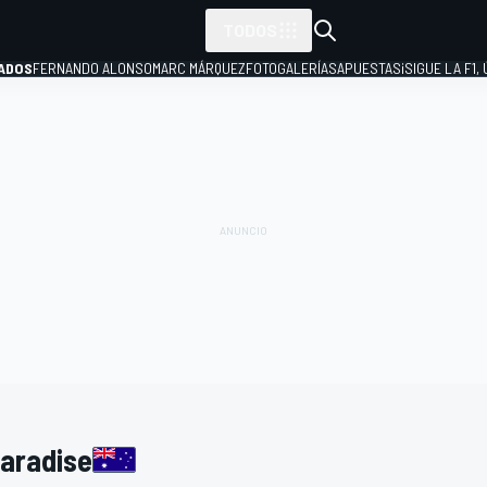
TODOS
ADOS
FERNANDO ALONSO
MARC MÁRQUEZ
FOTOGALERÍAS
APUESTAS
¡SIGUE LA F1,
P
Paradise