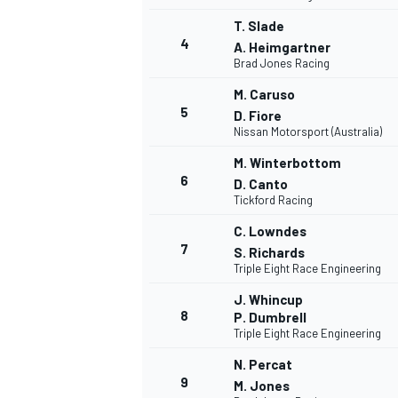
T. Slade
4
A. Heimgartner
Brad Jones Racing
M. Caruso
5
D. Fiore
Nissan Motorsport (Australia)
M. Winterbottom
6
D. Canto
Tickford Racing
C. Lowndes
7
S. Richards
Triple Eight Race Engineering
J. Whincup
8
P. Dumbrell
Triple Eight Race Engineering
N. Percat
9
M. Jones