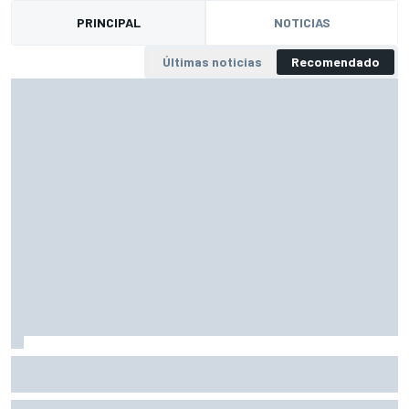
PRINCIPAL
NOTICIAS
Últimas noticias
Recomendado
Cómo ser un as de la ingeniería: Trevor Foster, primer
ingeniero de Schumacher en F1
Después de más de 50 años trabajando en el automovilismo, Trevor