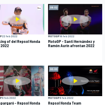
08:02
P
22 feb 2022
MOTOGP
16 feb 2022
king of del Repsol Honda
MotoGP - Santi Hernández y
 2022
Ramón Aurín afrontan 2022
00:00
P
8 feb 2022
MOTOGP
8 feb 2022
spargaró - Repsol Honda
Repsol Honda Team