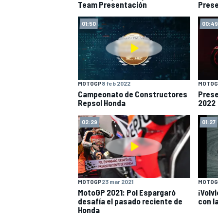
Team Presentación
Prese
01:50
00:49
MOTOGP
8 feb 2022
MOTOG
Campeonato de Constructores
Prese
Repsol Honda
2022
02:29
01:27
MOTOGP
23 mar 2021
MOTOG
MotoGP 2021: Pol Espargaró
¡Volv
desafía el pasado reciente de
con l
Honda