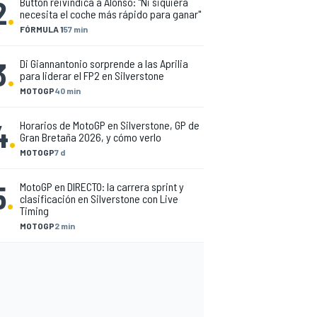
2
.
Button reivindica a Alonso: "Ni siquiera
necesita el coche más rápido para ganar"
FÓRMULA 1
57 min
3
.
Di Giannantonio sorprende a las Aprilia
para liderar el FP2 en Silverstone
MOTOGP
40 min
4
.
Horarios de MotoGP en Silverstone, GP de
Gran Bretaña 2026, y cómo verlo
MOTOGP
7 d
5
.
MotoGP en DIRECTO: la carrera sprint y
clasificación en Silverstone con Live
Timing
MOTOGP
2 min