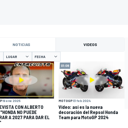
NOTICIAS
VIDEOS
LUGAR
FECHA
01:08
P
19 ene 2025
MOTOGP
13 feb 2024
EVISTA CON ALBERTO
Vídeo: así es la nueva
 "HONDA NO PUEDE
decoración del Repsol Honda
RAR A 2027 PARA DAR EL
Team para MotoGP 2024
"