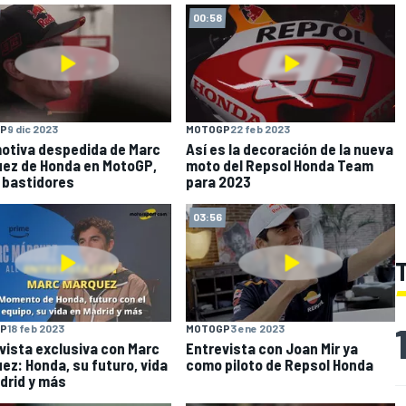
00:58
P
9 dic 2023
MOTOGP
22 feb 2023
otiva despedida de Marc
Así es la decoración de la nueva
ez de Honda en MotoGP,
moto del Repsol Honda Team
 bastidores
para 2023
03:56
P
18 feb 2023
MOTOGP
3 ene 2023
vista exclusiva con Marc
Entrevista con Joan Mir ya
ez: Honda, su futuro, vida
como piloto de Repsol Honda
drid y más