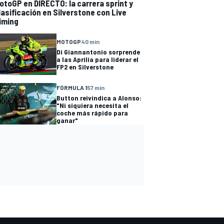
otoGP en DIRECTO: la carrera sprint y
lasificación en Silverstone con Live
iming
MOTOGP
40 min
Di Giannantonio sorprende
a las Aprilia para liderar el
FP2 en Silverstone
FÓRMULA 1
57 min
Button reivindica a Alonso:
"Ni siquiera necesita el
coche más rápido para
ganar"