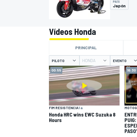
PAÍS
Japón
INDYCAR
WRC
Vídeos Honda
PRINCIPAL
HONDA
PILOTO
EVENTO
00:55
16:30
WEC
FÓRMULA E
FIM RESISTENCIA
1 a
MOTOG
Honda HRC wins EWC Suzuka 8
ENTR
Hours
PUIG:
ESPE
PASO