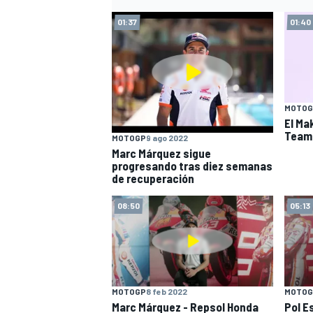
01:37
01:40
MOTOG
El Ma
Team
MOTOGP
9 ago 2022
Marc Márquez sigue
progresando tras diez semanas
de recuperación
MÁS CATEGORÍAS
08:50
05:13
MOTOGP
8 feb 2022
MOTOG
Marc Márquez - Repsol Honda
Pol E