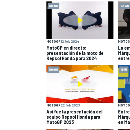
00:00
10:38
MOTOGP
12 feb 2024
MOTOG
MotoGP en directo:
La em
presentación de la moto de
Márqu
Repsol Honda para 2024
entre
00:00
11:15
MOTOGP
22 feb 2023
MOTOG
Así fue la presentación del
Entre
equipo Repsol Honda para
Márqu
MotoGP 2023
en Ma