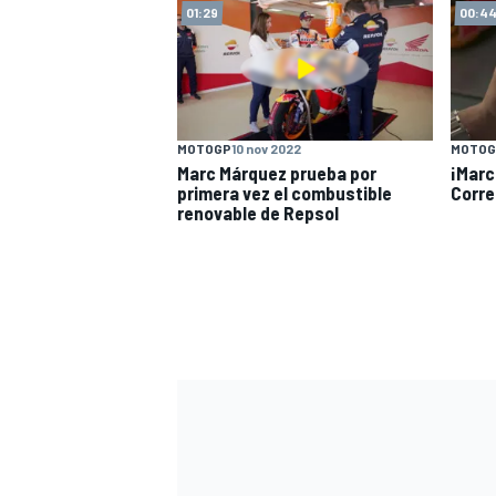
01:29
00:4
MOTOGP
10 nov 2022
MOTOG
Marc Márquez prueba por
¡Marc
primera vez el combustible
Corre
renovable de Repsol