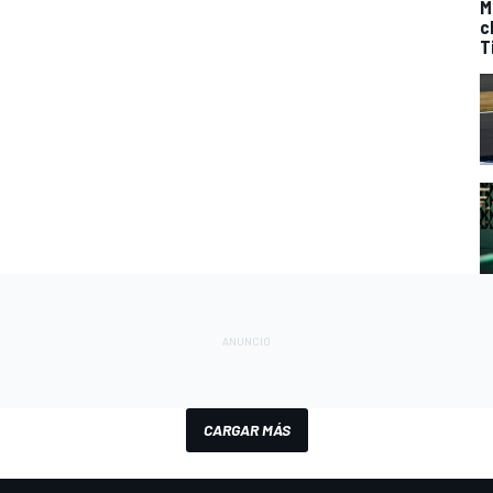
M
c
T
CARGAR MÁS