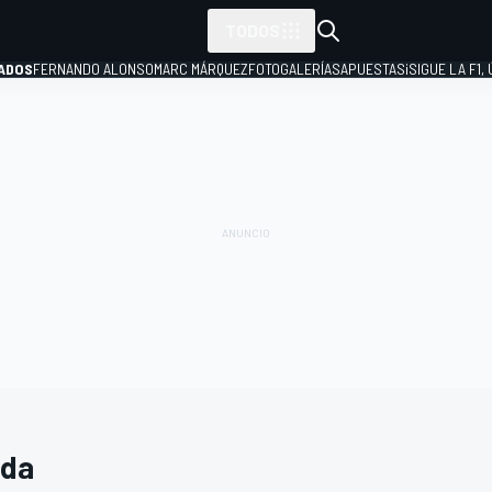
TODOS
ADOS
FERNANDO ALONSO
MARC MÁRQUEZ
FOTOGALERÍAS
APUESTAS
¡SIGUE LA F1,
P
da