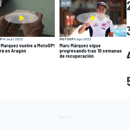
4
01:37
P
14 sept 2022
MOTOGP
9 ago 2022
 Marquez vuelve a MotoGP!
Marc Márquez sigue
rá en Aragón
progresando tras 10 semanas
de recuperación