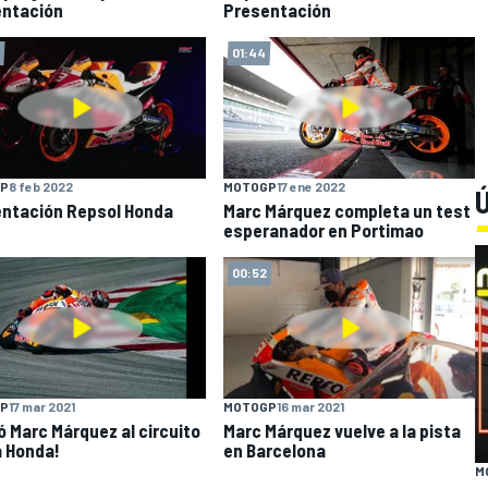
ntación
Presentación
01:44
P
8 feb 2022
MOTOGP
17 ene 2022
Ú
ntación Repsol Honda
Marc Márquez completa un test
esperanador en Portimao
00:52
P
17 mar 2021
MOTOGP
16 mar 2021
ió Marc Márquez al circuito
Marc Márquez vuelve a la pista
a Honda!
en Barcelona
M