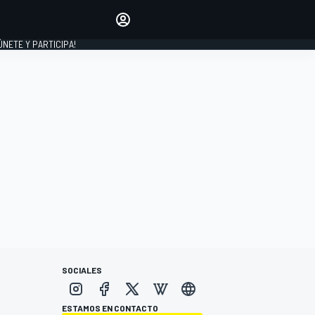
Haz que tu voz se escuche
comentando los artículos
 ÚNETE Y PARTICIPA!
INICIAR SESIÓN
EDICIÓN
ESPAÑA
SOCIALES
ESTAMOS EN CONTACTO