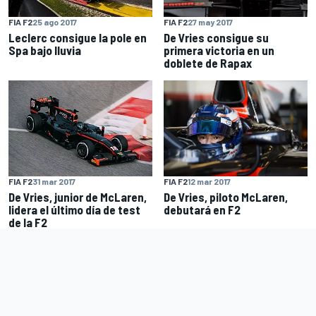
FIA F2
25 ago 2017
FIA F2
27 may 2017
Leclerc consigue la pole en
De Vries consigue su
Spa bajo lluvia
primera victoria en un
doblete de Rapax
FIA F2
12 mar 2017
FIA F2
31 mar 2017
De Vries, piloto McLaren,
De Vries, junior de McLaren,
debutará en F2
lidera el último día de test
de la F2