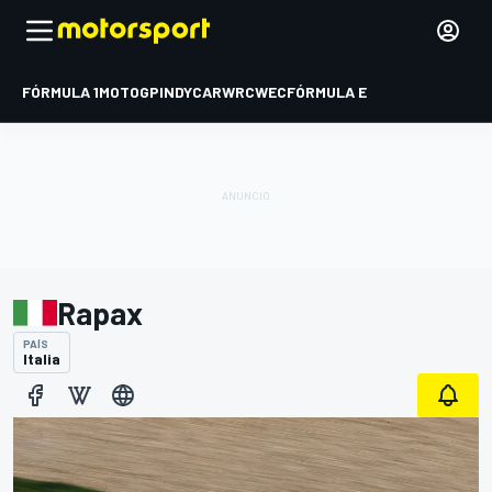
FÓRMULA 1
MOTOGP
INDYCAR
WRC
WEC
FÓRMULA E
Rapax
PAÍS
Italia