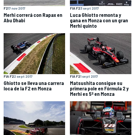
F2
17 nov 2017
FIA F2
3 sept 2017
Merhi correrá con Rapax en
Luca Ghiotto remonta y
Abu Dhabi
gana en Monza con un gran
Merhi quinto
FIA F2
2 sept 2017
FIA F2
1 sept 2017
Ghiotto se lleva una carrera
Matsushita consigue su
loca de la F2 en Monza
primera pole en Fórmula 2 y
Merhi es 5º en Monza