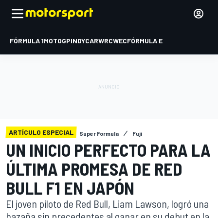
FÓRMULA 1
MOTOGP
INDYCAR
WRC
WEC
FÓRMULA E
ARTÍCULO ESPECIAL
Super Formula
Fuji
UN INICIO PERFECTO PARA LA
ÚLTIMA PROMESA DE RED
BULL F1 EN JAPÓN
El joven piloto de Red Bull, Liam Lawson, logró una
hazaña sin precedentes al ganar en su debut en la