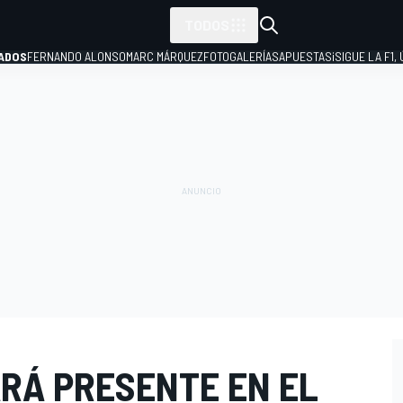
TODOS
ADOS
FERNANDO ALONSO
MARC MÁRQUEZ
FOTOGALERÍAS
APUESTAS
¡SIGUE LA F1,
P
RÁ PRESENTE EN EL