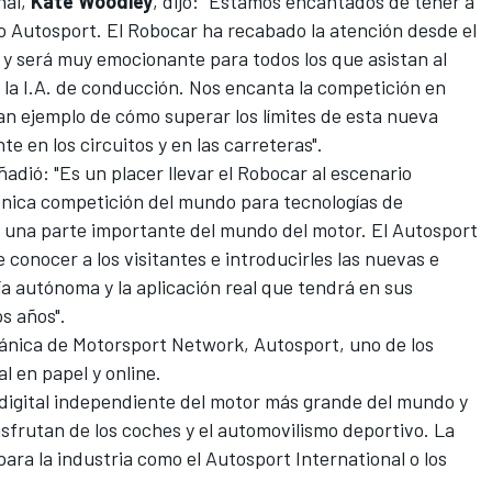
nal,
Kate Woodley
, dijo: "Estamos encantados de tener a
o Autosport. El Robocar ha recabado la atención desde el
 y será muy emocionante para todos los que asistan al
e la I.A. de conducción. Nos encanta la competición en
an ejemplo de cómo superar los límites de esta nueva
e en los circuitos y en las carreteras".
adió: "Es un placer llevar el Robocar al escenario
única competición del mundo para tecnologías de
 una parte importante del mundo del motor. El Autosport
 conocer a los visitantes e introducirles las nuevas e
gía autónoma y la aplicación real que tendrá en sus
os años".
tánica de
Motorsport Network
,
Autosport
, uno de los
l en papel y online.
 digital independiente del motor más grande del mundo y
sfrutan de los coches y el automovilismo deportivo. La
para la industria como el
Autosport International
o los