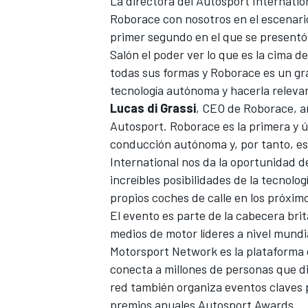
La directora del Autosport Internatio
Roborace con nosotros en el escenari
primer segundo en el que se presentó
Salón el poder ver lo que es la cima d
todas sus formas y Roborace es un gr
tecnología autónoma y hacerla relevant
Lucas di Grassi
, CEO de Roborace, añ
Autosport. Roborace es la primera y 
conducción autónoma y, por tanto, es
International nos da la oportunidad de
increíbles posibilidades de la tecnolo
propios coches de calle en los próxim
El evento es parte de la cabecera bri
medios de motor líderes a nivel mundia
Motorsport Network
es la plataforma
conecta a millones de personas que di
red también organiza eventos claves 
premios anuales Autosport Awards.