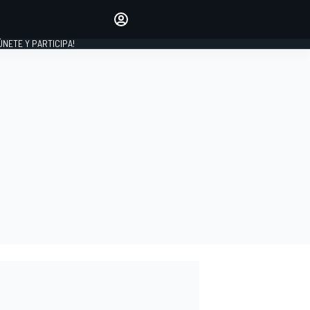
Haz que tu voz se escuche
comentando los artículos
 ÚNETE Y PARTICIPA!
INICIAR SESIÓN
EDICIÓN
ESPAÑA