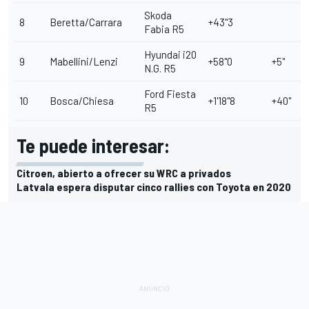
Skoda
8
Beretta/Carrara
+43"3
Fabia R5
Hyundai i20
9
Mabellini/Lenzi
+58"0
+5"
N.G. R5
Ford Fiesta
10
Bosca/Chiesa
+1'18"8
+40"
R5
Te puede interesar:
Citroen, abierto a ofrecer su WRC a privados
Latvala espera disputar cinco rallies con Toyota en 2020