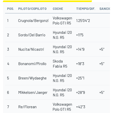
POS.
PILOTO/COPILOTO
COCHE
TIEMPO/DIF.
SANCIO
Volkswagen
1
Crugnola/Bergonzi
1.25'04”2
Polo GTI R5
Hyundai i20
2
Sordo/Del Barrio
+11"5
N.G. R5
Hyundai i20
3
Nucita/Nicastri
+14"9
+5"
N.G. R5
Skoda
4
Bonanomi/Pirollo
+18"3
+5"
Fabia R5
Hyundai i20
5
Breen/Wydaeghe
+25"1
N.G. R5
Hyundai i20
6
Mikkelsen/Jaeger
+28"9
+5"
N.G. R5
Volkswagen
7
Re/Florean
+42"3
Polo GTI R5