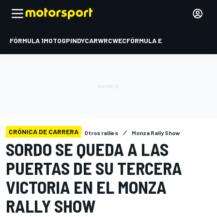
FÓRMULA 1
MOTOGP
INDYCAR
WRC
WEC
FÓRMULA E
CRÓNICA DE CARRERA
Otros rallies
Monza Rally Show
SORDO SE QUEDA A LAS
PUERTAS DE SU TERCERA
VICTORIA EN EL MONZA
RALLY SHOW