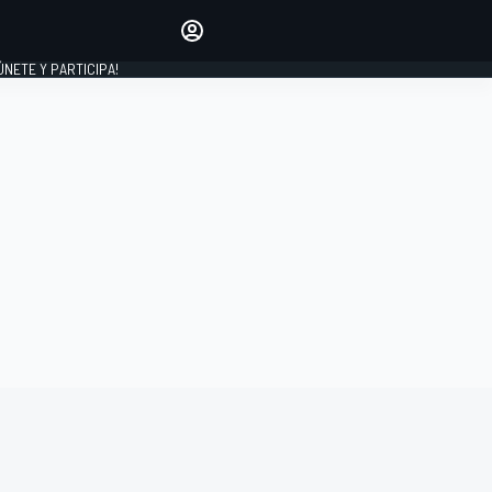
Haz que tu voz se escuche
comentando los artículos
 ÚNETE Y PARTICIPA!
INICIAR SESIÓN
EDICIÓN
ESPAÑA