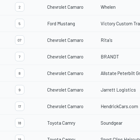
Chevrolet Camaro
Whelen
2
Ford Mustang
Victory Custom Tra
5
Chevrolet Camaro
Rita's
07
Chevrolet Camaro
BRANDT
7
Chevrolet Camaro
Allstate Peterbilt G
8
Chevrolet Camaro
Jarrett Logistics
9
Chevrolet Camaro
HendrickCars.com
17
Toyota Camry
Soundgear
18
Toyota Camry
Sport Clips Haircut
19