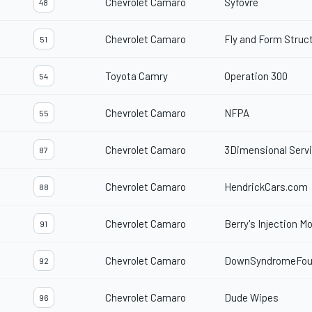
Chevrolet Camaro
Syfovre
48
Chevrolet Camaro
Fly and Form Struc
51
Toyota Camry
Operation 300
54
Chevrolet Camaro
NFPA
55
Chevrolet Camaro
3Dimensional Serv
87
Chevrolet Camaro
HendrickCars.com
88
Chevrolet Camaro
Berry's Injection M
91
Chevrolet Camaro
DownSyndromeFoun
92
Chevrolet Camaro
Dude Wipes
96