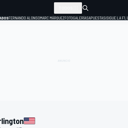
TODOS
ADOS
FERNANDO ALONSO
MARC MÁRQUEZ
FOTOGALERÍAS
APUESTAS
¡SIGUE LA F1,
P
lington