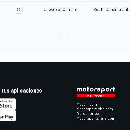
Chevrolet Camaro
South Carolina Out
99
 tus aplicaciones
Motor1.com
Motorsportjobs.com
Autosport.com
Motorsportstats.com