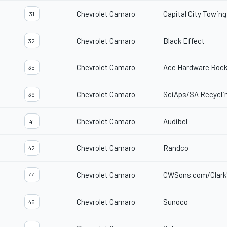
Chevrolet Camaro
Capital City Towing
31
Chevrolet Camaro
Black Effect
32
Chevrolet Camaro
Ace Hardware Rock 
35
Chevrolet Camaro
SciAps/SA Recycli
39
Chevrolet Camaro
Audibel
41
Chevrolet Camaro
Randco
42
Chevrolet Camaro
CWSons.com/Clark
44
Chevrolet Camaro
Sunoco
45