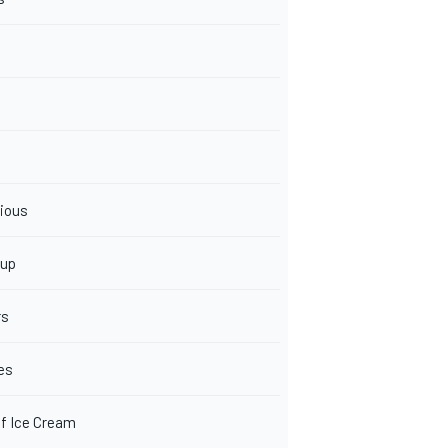
rious
oup
rs
es
f Ice Cream