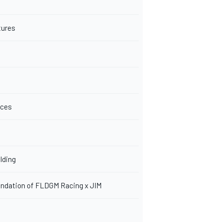
tures
ices
olding
dation of FLDGM Racing x JIM