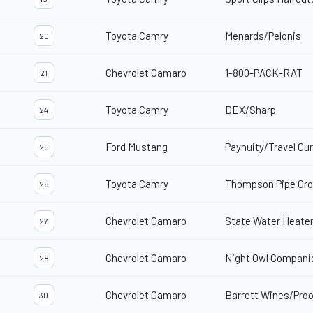
Toyota Camry
Menards/Pelonis
20
Chevrolet Camaro
1-800-PACK-RAT
21
Toyota Camry
DEX/Sharp
24
Ford Mustang
Paynuity/Travel Cu
25
Toyota Camry
Thompson Pipe Gr
26
Chevrolet Camaro
State Water Heate
27
Chevrolet Camaro
Night Owl Compani
28
Chevrolet Camaro
Barrett Wines/Proo
30