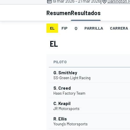
|
19 mar 2026 - 21 mar 2026
Darlington 
Resumen
Resultados
INDYCAR
WRC
EL
FIP
Q
PARRILLA
CARRERA
EL
PILOTO
G. Smithley
SS-Green Light Racing
S. Creed
Haas Factory Team
WEC
FÓRMULA E
C. Kvapil
JR Motorsports
R. Ellis
Young's Motorsports