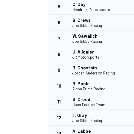
C. Day
5
Hendrick Motorsports
B. Crews
6
Joe Gibbs Racing
W. Sawalich
7
Joe Gibbs Racing
J. Allgaier
8
JR Motorsports
R. Chastain
9
Jordan Anderson Racing
B. Poole
10
Alpha Prime Racing
S. Creed
11
Haas Factory Team
T. Gray
12
Joe Gibbs Racing
A. Labbe
13