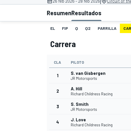
|
26 feb 2026 - 28 feb 2026
Circuit of t
Resumen
Resultados
INDYCAR
WRC
EL
FIP
Q
Q2
PARRILLA
CA
Carrera
CLA
PILOTO
S. van Gisbergen
1
JR Motorsports
A. Hill
2
Richard Childress Racing
WEC
FÓRMULA E
S. Smith
3
JR Motorsports
J. Love
4
Richard Childress Racing