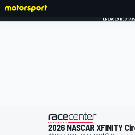
ENLACES DESTAC
FÓRMULA 1
MOTOG
presentado por
2026 NASCAR XFINITY Circ