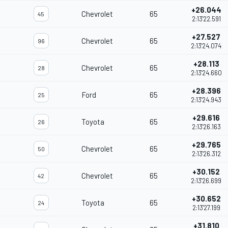
+26.044
Chevrolet
65
45
2:13'22.591
+27.527
Chevrolet
65
96
2:13'24.074
+28.113
Chevrolet
65
28
2:13'24.660
+28.396
Ford
65
25
2:13'24.943
+29.616
Toyota
65
26
2:13'26.163
+29.765
Chevrolet
65
50
2:13'26.312
+30.152
Chevrolet
65
42
2:13'26.699
+30.652
Toyota
65
24
2:13'27.199
+31.810