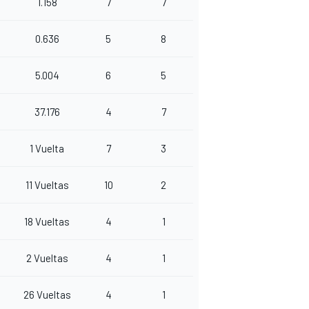
1.158
7
7
0.636
5
8
5.004
6
5
37.176
4
7
1 Vuelta
7
3
11 Vueltas
10
2
18 Vueltas
4
1
2 Vueltas
4
1
26 Vueltas
4
1