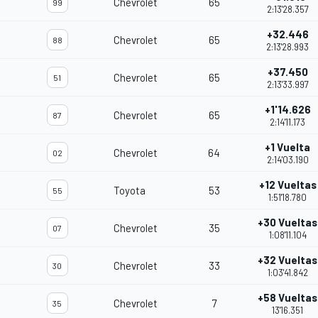
Chevrolet
65
99
2:13'28.357
+32.446
Chevrolet
65
88
2:13'28.993
+37.450
Chevrolet
65
51
2:13'33.997
+1'14.626
Chevrolet
65
87
2:14'11.173
+1 Vuelta
Chevrolet
64
02
2:14'03.190
+12 Vueltas
Toyota
53
55
1:51'18.780
+30 Vueltas
Chevrolet
35
07
1:08'11.104
+32 Vueltas
Chevrolet
33
30
1:03'41.842
+58 Vueltas
Chevrolet
7
35
13'16.351