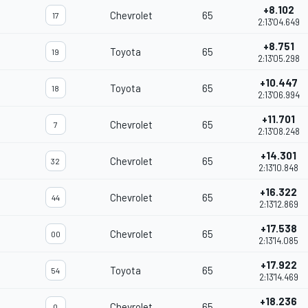
+8.102
Chevrolet
65
17
2:13'04.649
+8.751
Toyota
65
19
2:13'05.298
+10.447
Toyota
65
18
2:13'06.994
+11.701
Chevrolet
65
7
2:13'08.248
+14.301
Chevrolet
65
32
2:13'10.848
+16.322
Chevrolet
65
44
2:13'12.869
+17.538
Chevrolet
65
00
2:13'14.085
+17.922
Toyota
65
54
2:13'14.469
+18.236
Chevrolet
65
0