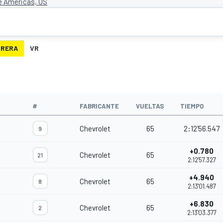
he Americas, US
RRERA
VR
#
FABRICANTE
VUELTAS
TIEMPO
Chevrolet
65
2:12'56.547
9
+0.780
Chevrolet
65
21
2:12'57.327
+4.940
Chevrolet
65
8
2:13'01.487
+6.830
Chevrolet
65
2
2:13'03.377