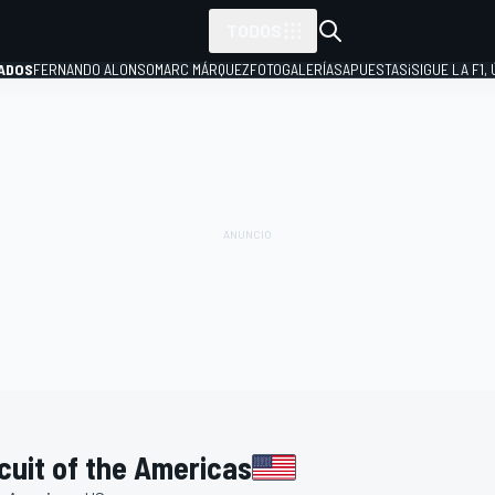
TODOS
ADOS
FERNANDO ALONSO
MARC MÁRQUEZ
FOTOGALERÍAS
APUESTAS
¡SIGUE LA F1,
P
uit of the Americas