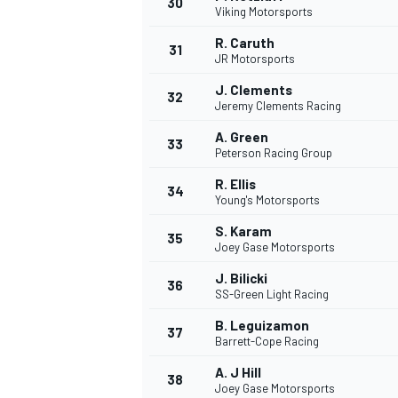
30
Viking Motorsports
R. Caruth
31
JR Motorsports
J. Clements
32
Jeremy Clements Racing
A. Green
33
Peterson Racing Group
R. Ellis
34
Young's Motorsports
S. Karam
35
Joey Gase Motorsports
J. Bilicki
36
SS-Green Light Racing
B. Leguizamon
37
Barrett-Cope Racing
A. J Hill
38
Joey Gase Motorsports