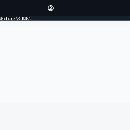
Haz que tu voz se escuche
comentando los artículos
 ÚNETE Y PARTICIPA!
INICIAR SESIÓN
EDICIÓN
ESPAÑA