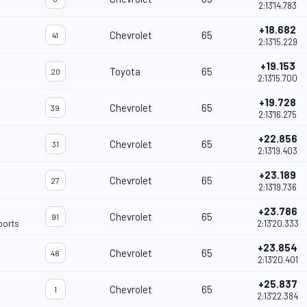
2:13'14.783
+18.682
Chevrolet
65
41
2:13'15.229
+19.153
Toyota
65
20
2:13'15.700
+19.728
Chevrolet
65
39
2:13'16.275
+22.856
Chevrolet
65
31
2:13'19.403
+23.189
Chevrolet
65
27
2:13'19.736
+23.786
Chevrolet
65
91
ports
2:13'20.333
+23.854
Chevrolet
65
48
2:13'20.401
+25.837
Chevrolet
65
1
2:13'22.384