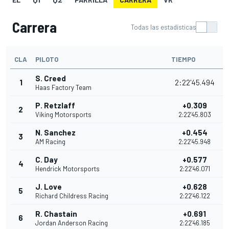
Carrera
Todas las estadísticas
CLA
PILOTO
TIEMPO
S. Creed
1
2:22'45.494
Haas Factory Team
P. Retzlaff
+0.309
2
Viking Motorsports
2:22'45.803
N. Sanchez
+0.454
3
AM Racing
2:22'45.948
C. Day
+0.577
4
Hendrick Motorsports
2:22'46.071
J. Love
+0.628
5
Richard Childress Racing
2:22'46.122
R. Chastain
+0.691
6
Jordan Anderson Racing
2:22'46.185