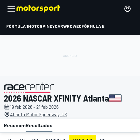
FÓRMULA 1
MOTOGP
INDYCAR
WRC
WEC
FÓRMULA E
2026 NASCAR XFINITY Atlanta
presentado por
19 feb 2026 - 21 feb 2026
Atlanta Motor Speedway, US
Resumen
Resultados
EL
Q1
Q2
PARRILLA
CARRERA
VR