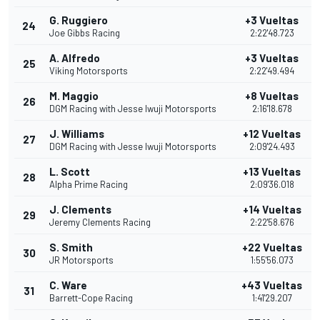
G. Ruggiero
+3 Vueltas
24
Joe Gibbs Racing
2:22'48.723
A. Alfredo
+3 Vueltas
25
Viking Motorsports
2:22'49.494
M. Maggio
+8 Vueltas
26
DGM Racing with Jesse Iwuji Motorsports
2:16'18.678
J. Williams
+12 Vueltas
27
DGM Racing with Jesse Iwuji Motorsports
2:09'24.493
L. Scott
+13 Vueltas
28
Alpha Prime Racing
2:09'36.018
J. Clements
+14 Vueltas
29
Jeremy Clements Racing
2:22'58.676
S. Smith
+22 Vueltas
30
JR Motorsports
1:55'56.073
C. Ware
+43 Vueltas
31
Barrett-Cope Racing
1:41'29.207