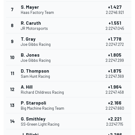
S. Mayer
+1.427
7
Haas Factory Team
2:22'46.921
R. Caruth
+1.551
8
JR Motorsports
2:22'47.045
T. Gray
+1.778
9
Joe Gibbs Racing
2:22'47.272
B. Jones
+1.805
10
Joe Gibbs Racing
2:22'47.299
D. Thompson
+1.875
11
Sam Hunt Racing
2:22'47.369
A. Hill
+1.964
12
Richard Childress Racing
2:22'47.458
P. Staropoli
+2.166
13
Big Machine Racing Team
2:22'47.660
G. Smithley
+2.221
14
SS-Green Light Racing
2:22'47.715
J. Bilicki
+2.286