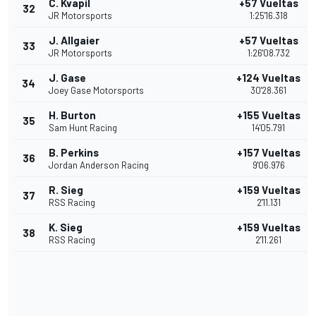
C. Kvapil
+57 Vueltas
32
JR Motorsports
1:25'16.318
J. Allgaier
+57 Vueltas
33
JR Motorsports
1:26'08.732
J. Gase
+124 Vueltas
34
Joey Gase Motorsports
30'28.361
H. Burton
+155 Vueltas
35
Sam Hunt Racing
14'05.791
B. Perkins
+157 Vueltas
36
Jordan Anderson Racing
9'06.976
R. Sieg
+159 Vueltas
37
RSS Racing
2'11.131
K. Sieg
+159 Vueltas
38
RSS Racing
2'11.261