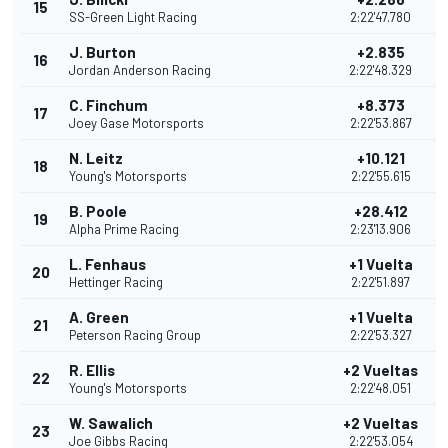
15
SS-Green Light Racing
2:22'47.780
J. Burton
+2.835
16
Jordan Anderson Racing
2:22'48.329
C. Finchum
+8.373
17
Joey Gase Motorsports
2:22'53.867
N. Leitz
+10.121
18
Young's Motorsports
2:22'55.615
B. Poole
+28.412
19
Alpha Prime Racing
2:23'13.906
L. Fenhaus
+1 Vuelta
20
Hettinger Racing
2:22'51.897
A. Green
+1 Vuelta
21
Peterson Racing Group
2:22'53.327
R. Ellis
+2 Vueltas
22
Young's Motorsports
2:22'48.051
W. Sawalich
+2 Vueltas
23
Joe Gibbs Racing
2:22'53.054