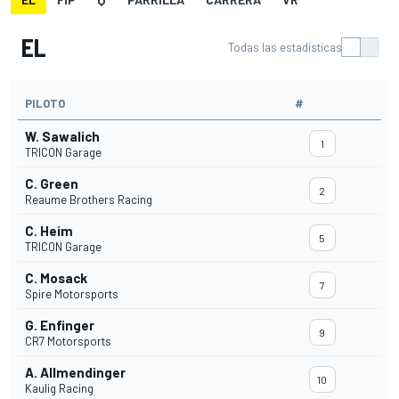
EL
Todas las estadísticas
PILOTO
#
W. Sawalich
1
TRICON Garage
C. Green
2
Reaume Brothers Racing
C. Heim
5
TRICON Garage
C. Mosack
7
Spire Motorsports
G. Enfinger
9
CR7 Motorsports
A. Allmendinger
10
Kaulig Racing