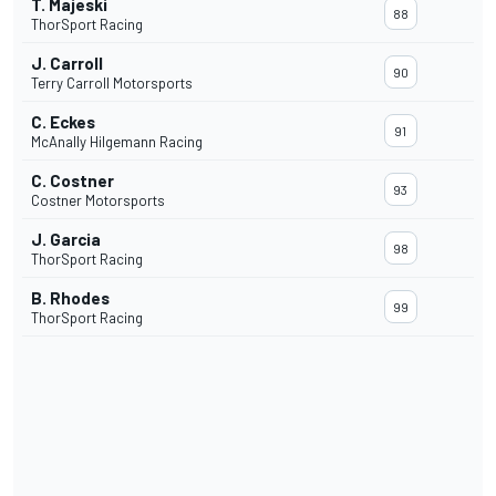
T. Majeski
88
ThorSport Racing
J. Carroll
90
Terry Carroll Motorsports
C. Eckes
91
McAnally Hilgemann Racing
C. Costner
93
Costner Motorsports
J. Garcia
98
ThorSport Racing
B. Rhodes
99
ThorSport Racing