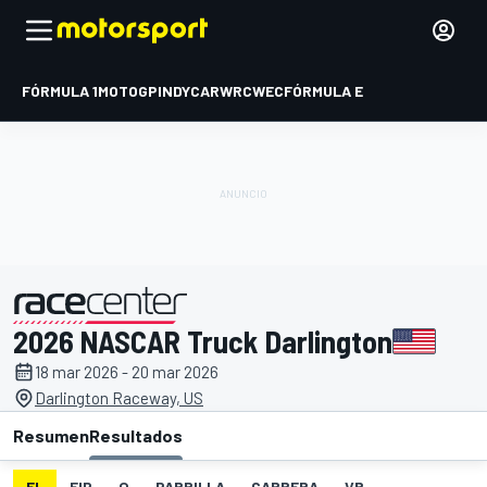
FÓRMULA 1
MOTOGP
INDYCAR
WRC
WEC
FÓRMULA E
2026 NASCAR Truck Darlington
presentado por
18 mar 2026 - 20 mar 2026
Darlington Raceway, US
Resumen
Resultados
EL
FIP
Q
PARRILLA
CARRERA
VR