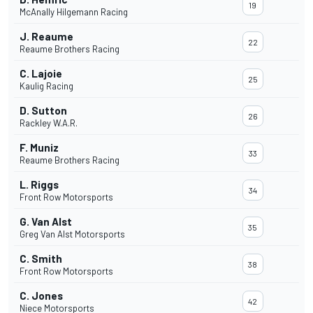
19
McAnally Hilgemann Racing
J. Reaume
22
Reaume Brothers Racing
C. Lajoie
25
Kaulig Racing
D. Sutton
26
Rackley W.A.R.
F. Muniz
33
Reaume Brothers Racing
L. Riggs
34
Front Row Motorsports
G. Van Alst
35
Greg Van Alst Motorsports
C. Smith
38
Front Row Motorsports
C. Jones
42
Niece Motorsports