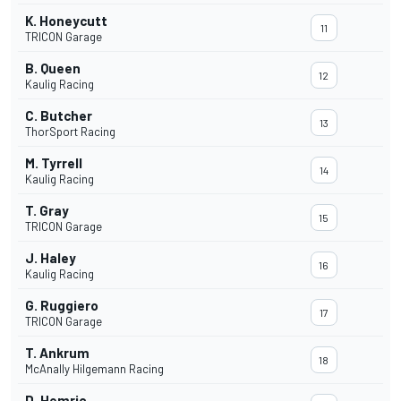
K. Honeycutt
11
TRICON Garage
B. Queen
12
Kaulig Racing
C. Butcher
13
ThorSport Racing
M. Tyrrell
14
Kaulig Racing
T. Gray
15
TRICON Garage
J. Haley
16
Kaulig Racing
G. Ruggiero
17
TRICON Garage
T. Ankrum
18
McAnally Hilgemann Racing
D. Hemric