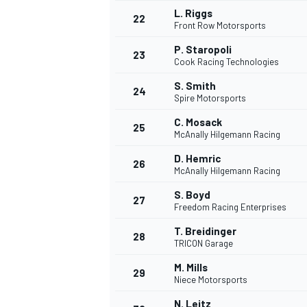
L. Riggs
22
Front Row Motorsports
P. Staropoli
23
Cook Racing Technologies
S. Smith
24
Spire Motorsports
C. Mosack
25
McAnally Hilgemann Racing
D. Hemric
26
McAnally Hilgemann Racing
MÁS CATEGORÍAS
S. Boyd
27
Freedom Racing Enterprises
T. Breidinger
28
TRICON Garage
M. Mills
29
Niece Motorsports
N. Leitz