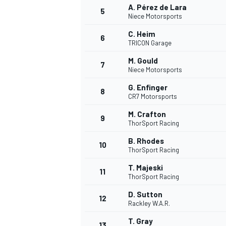
A. Pérez de Lara
5
Niece Motorsports
C. Heim
6
TRICON Garage
M. Gould
7
Niece Motorsports
G. Enfinger
8
CR7 Motorsports
M. Crafton
9
ThorSport Racing
B. Rhodes
10
ThorSport Racing
T. Majeski
11
ThorSport Racing
D. Sutton
12
Rackley W.A.R.
T. Gray
13