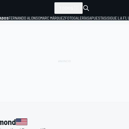
TODOS
ADOS
FERNANDO ALONSO
MARC MÁRQUEZ
FOTOGALERÍAS
APUESTAS
¡SIGUE LA F1,
P
hmond