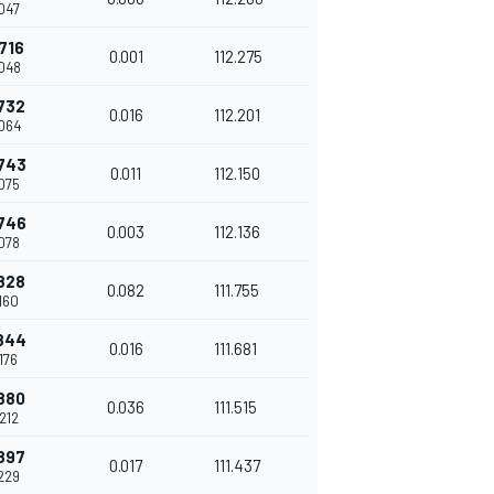
047
716
0.001
112.275
048
732
0.016
112.201
064
743
0.011
112.150
075
746
0.003
112.136
078
828
0.082
111.755
160
844
0.016
111.681
176
880
0.036
111.515
212
897
0.017
111.437
229