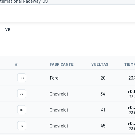
ternational Raceway, US
VR
#
FABRICANTE
VUELTAS
TIEM
Ford
20
23.
66
+0.
Chevrolet
34
77
23.
+0.
Chevrolet
41
16
23.
+0.
Chevrolet
45
97
23.