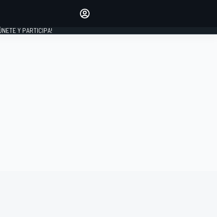
Haz que tu voz se escuche
comentando los artículos
 ÚNETE Y PARTICIPA!
INICIAR SESIÓN
EDICIÓN
ESPAÑA