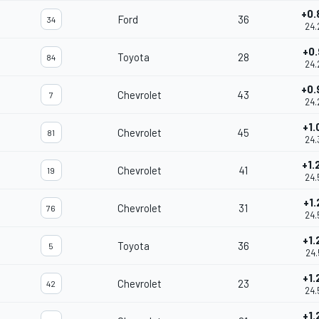
+0.
Ford
36
34
24.
+0.
Toyota
28
84
24.
+0.
Chevrolet
43
7
24.
+1.
Chevrolet
45
81
24.
+1.
Chevrolet
41
19
24.
+1.
Chevrolet
31
76
24.
+1.
Toyota
36
5
24.
+1.
Chevrolet
23
42
24.
+1.