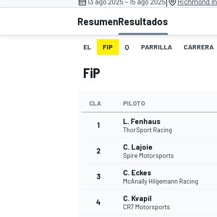
|
13 ago 2025 - 15 ago 2025
Richmond In
Resumen
Resultados
INDYCAR
WRC
EL
FIP
Q
PARRILLA
CARRERA
FiP
CLA
PILOTO
L. Fenhaus
1
ThorSport Racing
C. Lajoie
2
Spire Motorsports
WEC
FÓRMULA E
C. Eckes
3
McAnally Hilgemann Racing
C. Kvapil
4
CR7 Motorsports