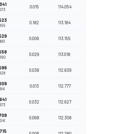
341
0.015
114.054
673
523
0.182
113.184
855
529
0.006
113.155
861
558
0.029
113.018
890
596
0.038
112.839
928
609
0.013
112.777
941
641
0.032
112.627
973
709
0.068
112.308
041
715
0.006
112.280