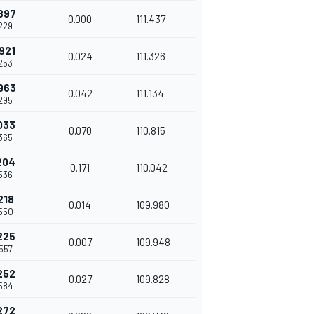
897
0.000
111.437
229
921
0.024
111.326
253
963
0.042
111.134
295
033
0.070
110.815
365
204
0.171
110.042
536
218
0.014
109.980
550
225
0.007
109.948
557
252
0.027
109.828
584
272