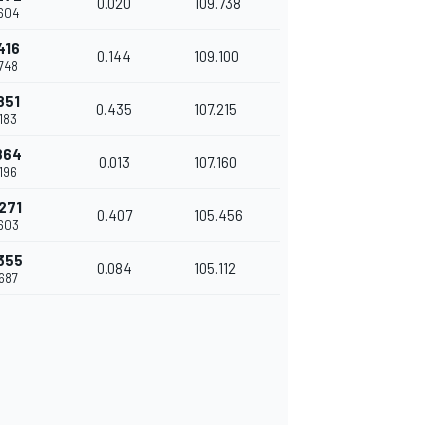
0.020
109.738
604
416
0.144
109.100
748
851
0.435
107.215
183
864
0.013
107.160
196
271
0.407
105.456
603
355
0.084
105.112
687