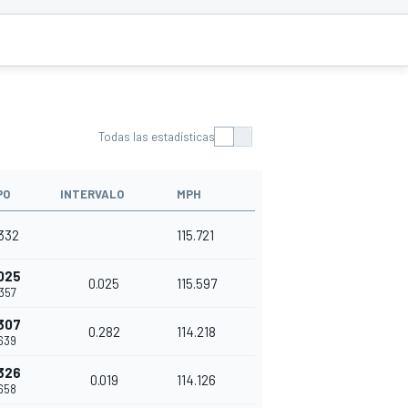
Todas las estadísticas
PO
INTERVALO
MPH
332
115.721
025
0.025
115.597
357
307
0.282
114.218
639
326
0.019
114.126
658