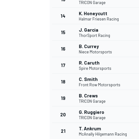
TRICON Garage
K. Honeycutt
14
Halmar Friesen Racing
J. Garcia
15
ThorSport Racing
B. Currey
16
Niece Motorsports
R. Caruth
17
Spire Motorsports
C. Smith
18
Front Row Motorsports
B. Crews
19
TRICON Garage
G. Ruggiero
20
TRICON Garage
T. Ankrum
21
McAnally Hilgemann Racing