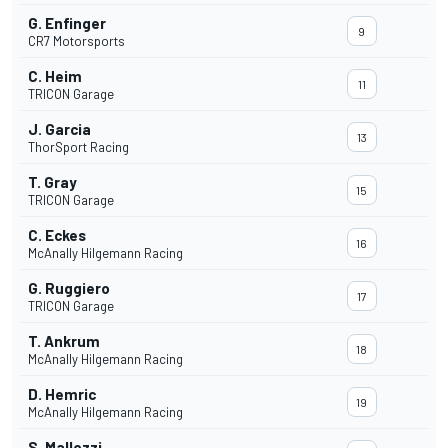
G. Enfinger
9
CR7 Motorsports
C. Heim
11
TRICON Garage
J. Garcia
13
ThorSport Racing
T. Gray
15
TRICON Garage
C. Eckes
16
McAnally Hilgemann Racing
G. Ruggiero
17
TRICON Garage
T. Ankrum
18
McAnally Hilgemann Racing
D. Hemric
19
McAnally Hilgemann Racing
S. Mallozzi