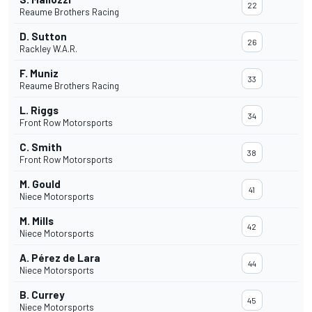
22
Reaume Brothers Racing
D. Sutton
26
Rackley W.A.R.
F. Muniz
33
Reaume Brothers Racing
L. Riggs
34
Front Row Motorsports
C. Smith
38
Front Row Motorsports
M. Gould
41
Niece Motorsports
M. Mills
42
Niece Motorsports
A. Pérez de Lara
44
Niece Motorsports
B. Currey
45
Niece Motorsports