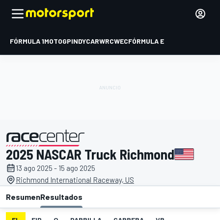
FÓRMULA 1
MOTOGP
INDYCAR
WRC
WEC
FÓRMULA E
2025 NASCAR Truck Richmond
presentado por
13 ago 2025 - 15 ago 2025
Richmond International Raceway, US
Resumen
Resultados
EL
FIP
Q
PARRILLA
CARRERA
VR