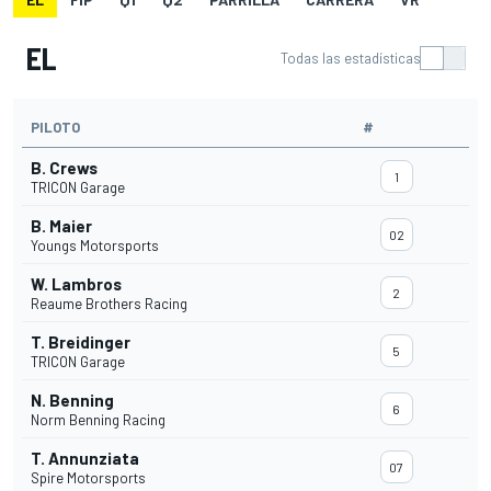
EL
Todas las estadísticas
PILOTO
#
B. Crews
1
TRICON Garage
B. Maier
02
Youngs Motorsports
W. Lambros
2
Reaume Brothers Racing
T. Breidinger
5
TRICON Garage
N. Benning
6
Norm Benning Racing
T. Annunziata
07
Spire Motorsports