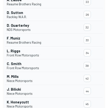
22
Reaume Brothers Racing
D. Sutton
26
Rackley W.A.R.
D. Quarterley
32
NDS Motorsports
F. Muniz
33
Reaume Brothers Racing
L. Riggs
34
Front Row Motorsports
C. Smith
38
Front Row Motorsports
M. Mills
42
Niece Motorsports
J. Bilicki
44
Niece Motorsports
K. Honeycutt
45
Niece Motorsports