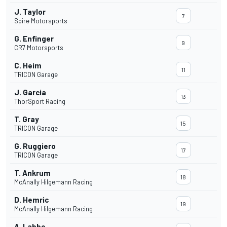
J. Taylor
7
Spire Motorsports
G. Enfinger
9
CR7 Motorsports
C. Heim
11
TRICON Garage
J. Garcia
13
ThorSport Racing
T. Gray
15
TRICON Garage
G. Ruggiero
17
TRICON Garage
T. Ankrum
18
McAnally Hilgemann Racing
D. Hemric
19
McAnally Hilgemann Racing
A. Labbe