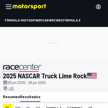
FÓRMULA 1
MOTOGP
INDYCAR
WRC
WEC
FÓRMULA E
2025 NASCAR Truck Lime Rock
presentado por
26 jun 2025 - 28 jun 2025
, US
Resumen
Resultados
EL
FIP
Q1
Q2
PARRILLA
CARRERA
VR