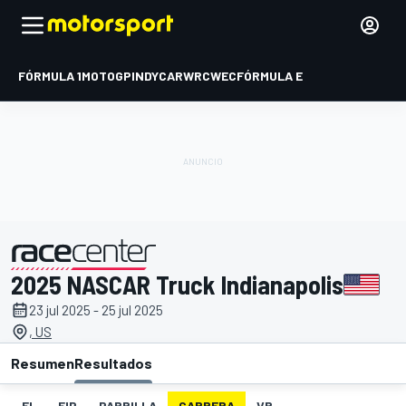
FÓRMULA 1
MOTOGP
INDYCAR
WRC
WEC
FÓRMULA E
2025 NASCAR Truck Indianapolis
presentado por
23 jul 2025 - 25 jul 2025
, US
Resumen
Resultados
EL
FIP
PARRILLA
CARRERA
VR