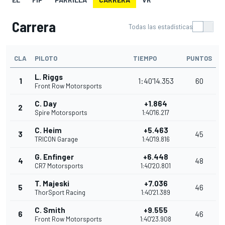
Carrera
Todas las estadísticas
CLA
PILOTO
TIEMPO
PUNTOS
L. Riggs
1
1:40'14.353
60
Front Row Motorsports
C. Day
+1.864
2
Spire Motorsports
1:40'16.217
C. Heim
+5.463
3
45
TRICON Garage
1:40'19.816
G. Enfinger
+6.448
4
48
CR7 Motorsports
1:40'20.801
T. Majeski
+7.036
5
46
ThorSport Racing
1:40'21.389
C. Smith
+9.555
6
46
Front Row Motorsports
1:40'23.908