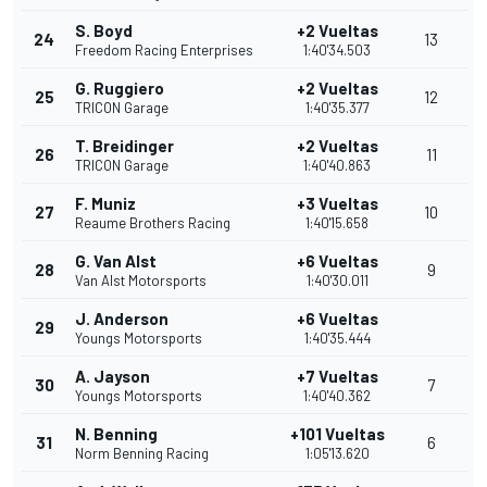
S. Boyd
+2 Vueltas
24
13
Freedom Racing Enterprises
1:40'34.503
G. Ruggiero
+2 Vueltas
25
12
TRICON Garage
1:40'35.377
T. Breidinger
+2 Vueltas
26
11
TRICON Garage
1:40'40.863
F. Muniz
+3 Vueltas
27
10
Reaume Brothers Racing
1:40'15.658
G. Van Alst
+6 Vueltas
28
9
Van Alst Motorsports
1:40'30.011
J. Anderson
+6 Vueltas
29
Youngs Motorsports
1:40'35.444
A. Jayson
+7 Vueltas
30
7
Youngs Motorsports
1:40'40.362
N. Benning
+101 Vueltas
31
6
Norm Benning Racing
1:05'13.620