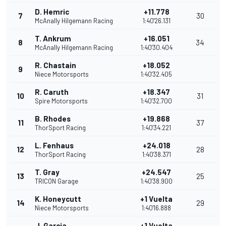
D. Hemric
+11.778
7
30
McAnally Hilgemann Racing
1:40'26.131
T. Ankrum
+16.051
8
34
McAnally Hilgemann Racing
1:40'30.404
R. Chastain
+18.052
9
Niece Motorsports
1:40'32.405
R. Caruth
+18.347
10
31
Spire Motorsports
1:40'32.700
B. Rhodes
+19.868
11
37
ThorSport Racing
1:40'34.221
L. Fenhaus
+24.018
12
28
ThorSport Racing
1:40'38.371
T. Gray
+24.547
13
25
TRICON Garage
1:40'38.900
K. Honeycutt
+1 Vuelta
14
29
Niece Motorsports
1:40'16.888
J. Garcia
+1 Vuelta