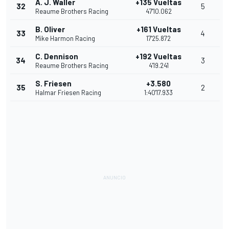
A. J. Waller
+135 Vueltas
32
5
Reaume Brothers Racing
47'10.062
B. Oliver
+161 Vueltas
33
4
Mike Harmon Racing
17'25.872
C. Dennison
+192 Vueltas
34
3
Reaume Brothers Racing
4'19.241
S. Friesen
+3.580
35
2
Halmar Friesen Racing
1:40'17.933