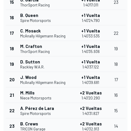
15
23
ThorSport Racing
1:40'17.011
B. Queen
+1 Vuelta
16
Spire Motorsports
1:40'24.790
C. Mosack
+1 Vuelta
17
22
McAnally Hilgemann Racing
1:40'33.535
M. Crafton
+1 Vuelta
18
19
ThorSport Racing
1:40'35.936
D. Sutton
+1 Vuelta
19
18
Rackley W.A.R.
1:40'37.122
J. Wood
+1 Vuelta
20
17
McAnally Hilgemann Racing
1:40'39.681
M. Mills
+2 Vueltas
21
16
Niece Motorsports
1:40'20.290
A. Pérez de Lara
+2 Vueltas
22
15
Spire Motorsports
1:40'31.827
B. Crews
+2 Vueltas
23
14
TRICON Garage
1:40'32.913