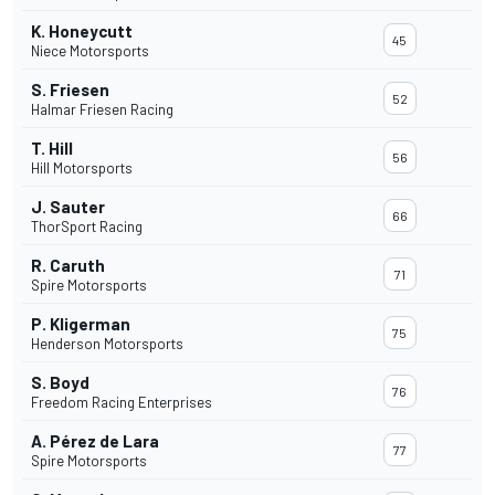
K. Honeycutt
45
Niece Motorsports
S. Friesen
52
Halmar Friesen Racing
T. Hill
56
Hill Motorsports
J. Sauter
66
ThorSport Racing
R. Caruth
71
Spire Motorsports
P. Kligerman
75
Henderson Motorsports
S. Boyd
76
Freedom Racing Enterprises
A. Pérez de Lara
77
Spire Motorsports