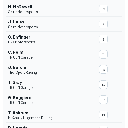
M. McDowell
07
Spire Motorsports
J. Haley
7
Spire Motorsports
G. Enfinger
9
CR7 Motorsports
C. Heim
11
TRICON Garage
J. Garcia
13
ThorSport Racing
T. Gray
15
TRICON Garage
G. Ruggiero
17
TRICON Garage
T. Ankrum
18
McAnally Hilgemann Racing
D. Hemric