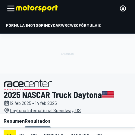
FÓRMULA 1
MOTOGP
INDYCAR
WRC
WEC
FÓRMULA E
2025 NASCAR Truck Daytona
presentado por
12 feb 2025 - 14 feb 2025
Daytona International Speedway, US
Resumen
Resultados
EL
Q1
Q2
PARRILLA
CARRERA
VR