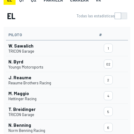
EL
Todas las estadísticas
PILOTO
#
W. Sawalich
1
TRICON Garage
N. Byrd
02
Youngs Motorsports
J. Reaume
2
Reaume Brothers Racing
M. Maggio
4
Hettinger Racing
T. Breidinger
5
TRICON Garage
N. Benning
6
Norm Benning Racing