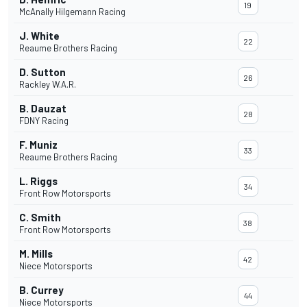
19
McAnally Hilgemann Racing
J. White
22
Reaume Brothers Racing
D. Sutton
26
Rackley W.A.R.
B. Dauzat
28
FDNY Racing
F. Muniz
33
Reaume Brothers Racing
L. Riggs
34
Front Row Motorsports
C. Smith
38
Front Row Motorsports
M. Mills
42
Niece Motorsports
B. Currey
44
Niece Motorsports