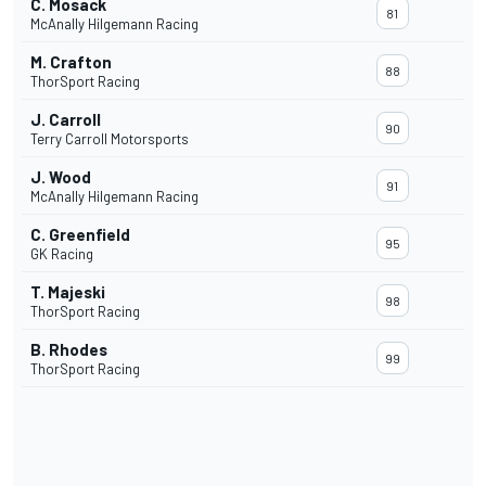
C. Mosack
81
McAnally Hilgemann Racing
M. Crafton
88
ThorSport Racing
J. Carroll
90
Terry Carroll Motorsports
J. Wood
91
McAnally Hilgemann Racing
C. Greenfield
95
GK Racing
T. Majeski
98
ThorSport Racing
B. Rhodes
99
ThorSport Racing