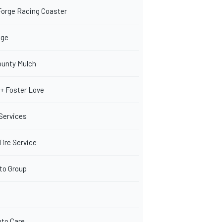
Forge Racing Coaster
dge
ounty Mulch
 + Foster Love
Services
Tire Service
uto Group
to Care