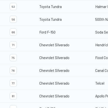
Toyota Tundra
Halmar 
52
Toyota Tundra
500th N
56
Ford F-150
Soda S
66
Chevrolet Silverado
Hendric
71
Chevrolet Silverado
Food Co
75
Chevrolet Silverado
Canal Co
76
Chevrolet Silverado
Telcel
77
Chevrolet Silverado
Apollo P
81