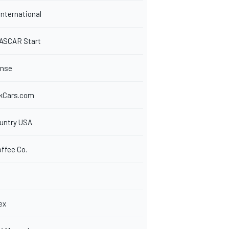
International
ASCAR Start
ense
kCars.com
untry USA
ffee Co.
ex