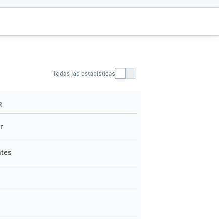
Todas las estadísticas
R
r
ates