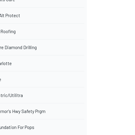
Alt Protect
 Roofing
re Diamond Drilling
rlotte
e
tric/Utilitra
rnor's Hwy Safety Prgm
ndation For Pops