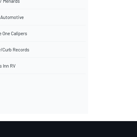
s/ Menards
s Automotive
e One Calipers
y/Curb Records
 Inn RV