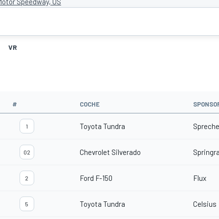
Motor Speedway, US
VR
#
COCHE
SPONSO
Toyota Tundra
Spreche
1
Chevrolet Silverado
Springr
02
Ford F-150
Flux
2
Toyota Tundra
Celsius
5