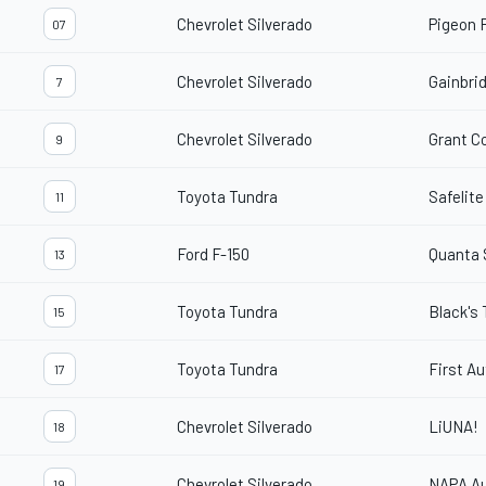
Chevrolet Silverado
Pigeon 
07
Chevrolet Silverado
Gainbri
7
Chevrolet Silverado
Grant C
9
Toyota Tundra
Safelite
11
Ford F-150
Quanta 
13
Toyota Tundra
Black's 
15
Toyota Tundra
First A
17
Chevrolet Silverado
LiUNA!
18
Chevrolet Silverado
NAPA Au
19