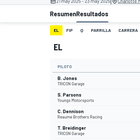
|
21 may 2025 - 23 may 2025
Charlotte 
Resumen
Resultados
INDYCAR
WRC
EL
FIP
Q
PARRILLA
CARRERA
EL
PILOTO
B. Jones
TRICON Garage
S. Parsons
Youngs Motorsports
WEC
FÓRMULA E
C. Dennison
Reaume Brothers Racing
T. Breidinger
TRICON Garage