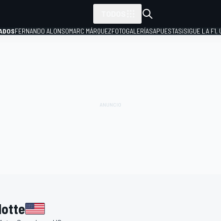
TODOS
ADOS
FERNANDO ALONSO
MARC MÁRQUEZ
FOTOGALERÍAS
APUESTAS
¡SIGUE LA F1,
P
lotte