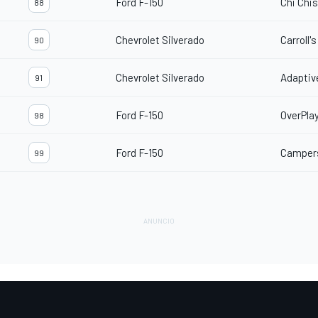
Ford F-150
Chi Chi
88
Chevrolet Silverado
Carroll'
90
Chevrolet Silverado
Adaptiv
91
Ford F-150
OverPla
98
Ford F-150
Campers
99