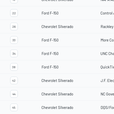
Ford F-150
Control 
22
Chevrolet Silverado
Rackley
26
Ford F-150
More Co
33
Ford F-150
UNC Cha
34
Ford F-150
QuickTi
38
Chevrolet Silverado
J.F. Elec
42
Chevrolet Silverado
NC Gove
44
Chevrolet Silverado
DQS/Fou
45