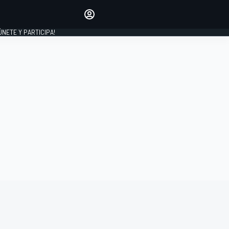
Haz que tu voz se escuche
comentando los artículos
 ÚNETE Y PARTICIPA!
INICIAR SESIÓN
EDICIÓN
ESPAÑA