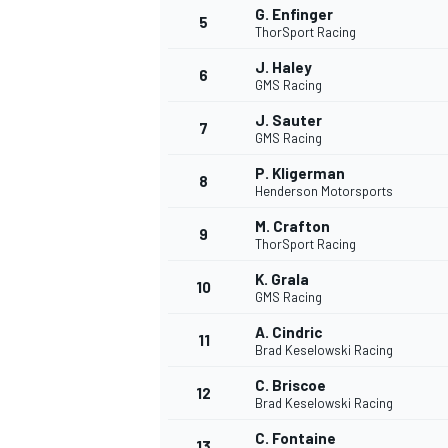
G. Enfinger
5
ThorSport Racing
J. Haley
6
GMS Racing
J. Sauter
7
GMS Racing
P. Kligerman
8
Henderson Motorsports
M. Crafton
9
ThorSport Racing
K. Grala
10
GMS Racing
A. Cindric
11
Brad Keselowski Racing
C. Briscoe
12
Brad Keselowski Racing
C. Fontaine
13