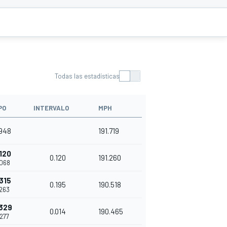
Todas las estadísticas
PO
INTERVALO
MPH
948
191.719
120
0.120
191.260
068
315
0.195
190.518
263
329
0.014
190.465
277