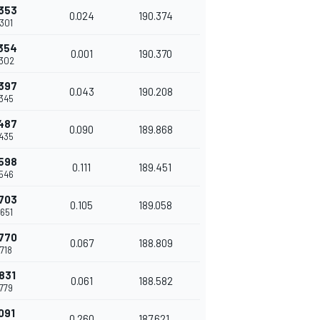
353
0.024
190.374
301
354
0.001
190.370
302
397
0.043
190.208
345
487
0.090
189.868
435
598
0.111
189.451
546
703
0.105
189.058
651
770
0.067
188.809
718
831
0.061
188.582
779
091
0.260
187.621