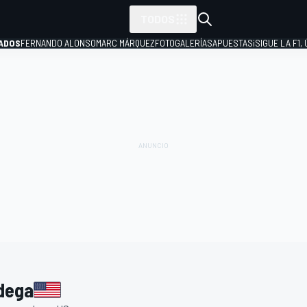
TODOS
ADOS
FERNANDO ALONSO
MARC MÁRQUEZ
FOTOGALERÍAS
APUESTAS
¡SIGUE LA F1,
P
dega