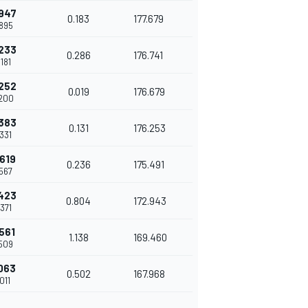
947
0.183
177.679
895
233
0.286
176.741
181
252
0.019
176.679
200
383
0.131
176.253
331
619
0.236
175.491
567
423
0.804
172.943
371
561
1.138
169.460
509
063
0.502
167.968
011