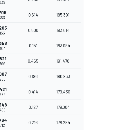
039
705
0.614
185.391
653
205
0.500
183.614
153
356
0.151
183.084
304
821
0.465
181.470
769
007
0.186
180.833
955
421
0.414
179.430
369
548
0.127
179.004
496
764
0.216
178.284
712