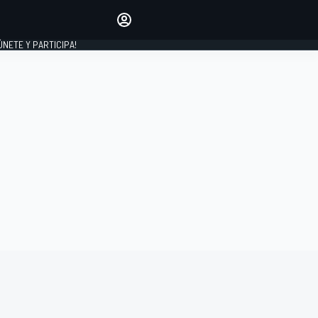
Haz que tu voz se escuche
comentando los artículos
 ÚNETE Y PARTICIPA!
INICIAR SESIÓN
EDICIÓN
ESPAÑA