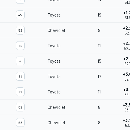
51.
+1.
Toyota
19
45
51.
+2.
Chevrolet
9
52
52.
+2.
Toyota
11
16
52.
+2.
Toyota
15
4
52.
+3.
Toyota
17
51
52.
+3.
Toyota
11
18
53.
+3.
Chevrolet
8
02
53.
+3.
Chevrolet
8
68
53.