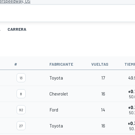
perspeedway, US
A
CARRERA
#
FABRICANTE
VUELTAS
TIEM
Toyota
17
49.
13
+0.
Chevrolet
16
8
50.
+0.
Ford
14
92
50.
+0.
Toyota
16
27
50.