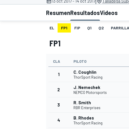
|
13 oct 2017 - 14 oct 2017
Talladega Su
Resumen
Resultados
Videos
INDYCAR
WRC
EL
FP1
FIP
Q1
Q2
PARRILL
FP1
CLA
PILOTO
C. Coughlin
1
ThorSport Racing
J. Nemechek
2
NEMCO Motorsports
WEC
FÓRMULA E
R. Smith
3
RBR Enterprises
B. Rhodes
4
ThorSport Racing