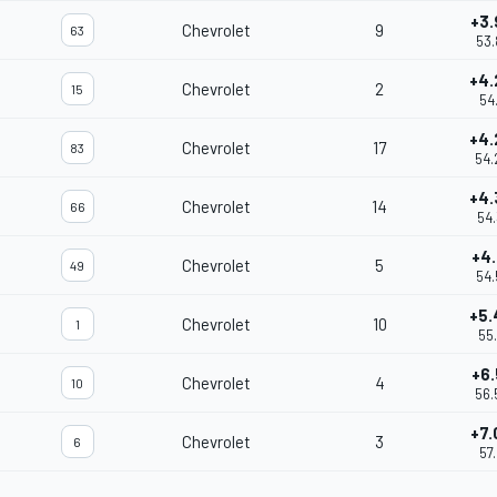
+3.
Chevrolet
9
63
53.
+4.
Chevrolet
2
15
54.
+4.
Chevrolet
17
83
54.
+4.
Chevrolet
14
66
54.
+4.
Chevrolet
5
49
54.
+5.
Chevrolet
10
1
55.
+6.
Chevrolet
4
10
56.
+7.
Chevrolet
3
6
57.