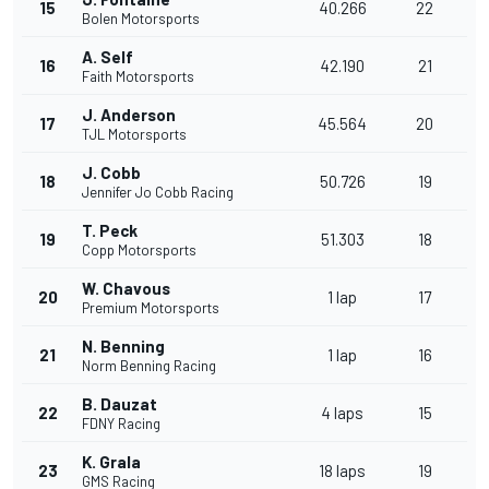
15
40.266
22
Bolen Motorsports
A. Self
16
42.190
21
Faith Motorsports
J. Anderson
17
45.564
20
TJL Motorsports
J. Cobb
18
50.726
19
Jennifer Jo Cobb Racing
T. Peck
19
51.303
18
Copp Motorsports
W. Chavous
20
1 lap
17
Premium Motorsports
N. Benning
21
1 lap
16
Norm Benning Racing
B. Dauzat
22
4 laps
15
FDNY Racing
K. Grala
23
18 laps
19
GMS Racing