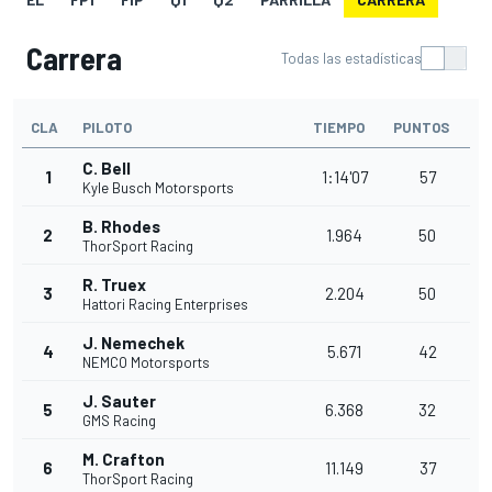
Carrera
Todas las estadísticas
CLA
PILOTO
TIEMPO
PUNTOS
C. Bell
1
1:14'07
57
Kyle Busch Motorsports
B. Rhodes
2
1.964
50
ThorSport Racing
R. Truex
3
2.204
50
Hattori Racing Enterprises
J. Nemechek
4
5.671
42
NEMCO Motorsports
J. Sauter
5
6.368
32
GMS Racing
M. Crafton
6
11.149
37
ThorSport Racing