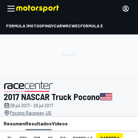
FÓRMULA 1
MOTOGP
INDYCAR
WRC
WEC
FÓRMULA E
2017 NASCAR Truck Pocono
presentado por
28 jul 2017 - 29 jul 2017
Pocono Raceway, US
Resumen
Resultados
Videos
EL
FP1
FIP
Q1
Q2
PARRILLA
CARRERA