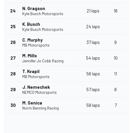
N. Gragson
24
21 laps
16
Kyle Busch Motorsports
K. Busch
25
24 laps
Kyle Busch Motorsports
C. Murphy
26
37 laps
9
MB Motorsports
M. Mills
27
54 laps
10
Jennifer Jo Cobb Racing
T. Kvapil
28
56 laps
11
MB Motorsports
J. Nemechek
29
57 laps
8
NEMCO Motorsports
M. Senica
30
58 laps
7
Norm Benning Racing