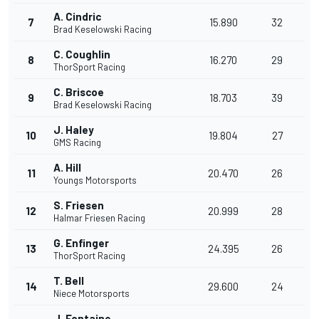
A. Cindric
7
15.890
32
Brad Keselowski Racing
C. Coughlin
8
16.270
29
ThorSport Racing
C. Briscoe
9
18.703
39
Brad Keselowski Racing
J. Haley
10
19.804
27
GMS Racing
A. Hill
11
20.470
26
Youngs Motorsports
S. Friesen
12
20.999
28
Halmar Friesen Racing
G. Enfinger
13
24.395
26
ThorSport Racing
T. Bell
14
29.600
24
Niece Motorsports
J. Fontaine