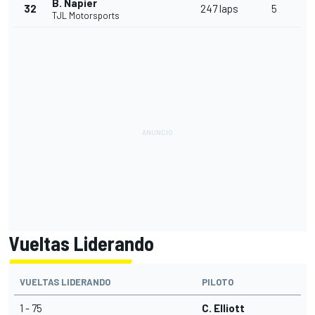
B. Napier
32
247 laps
5
TJL Motorsports
Vueltas Liderando
VUELTAS LIDERANDO
PILOTO
1 - 75
C. Elliott