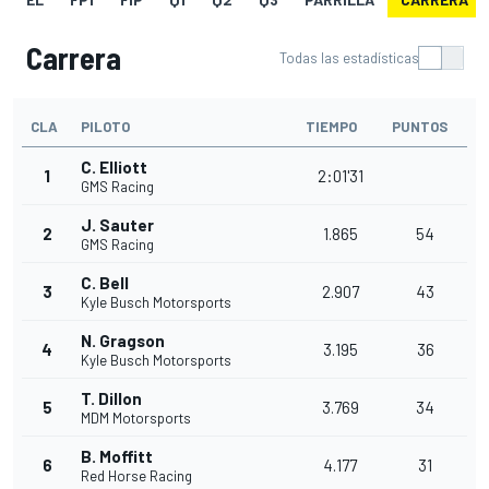
Carrera
Todas las estadísticas
CLA
PILOTO
TIEMPO
PUNTOS
C. Elliott
1
2:01'31
GMS Racing
J. Sauter
2
1.865
54
GMS Racing
C. Bell
3
2.907
43
Kyle Busch Motorsports
N. Gragson
4
3.195
36
Kyle Busch Motorsports
T. Dillon
5
3.769
34
MDM Motorsports
B. Moffitt
6
4.177
31
Red Horse Racing