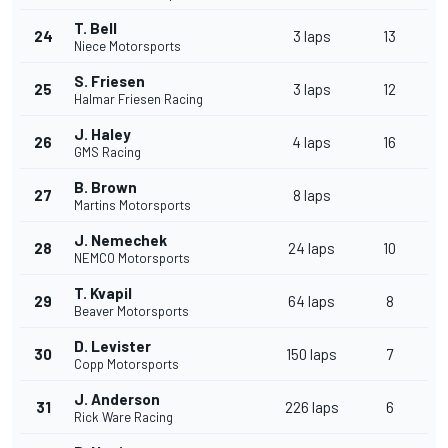
T. Bell
24
3 laps
13
Niece Motorsports
S. Friesen
25
3 laps
12
Halmar Friesen Racing
J. Haley
26
4 laps
16
GMS Racing
B. Brown
27
8 laps
Martins Motorsports
J. Nemechek
28
24 laps
10
NEMCO Motorsports
T. Kvapil
29
64 laps
8
Beaver Motorsports
D. Levister
30
150 laps
7
Copp Motorsports
J. Anderson
31
226 laps
6
Rick Ware Racing