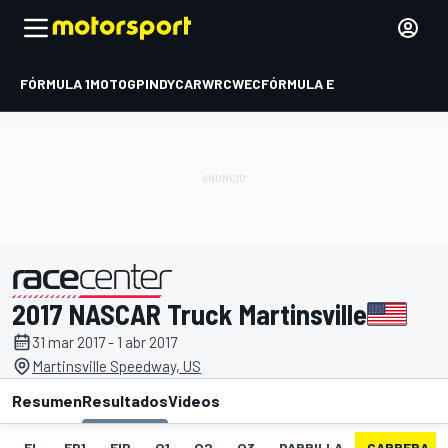
FÓRMULA 1
MOTOGP
INDYCAR
WRC
WEC
FÓRMULA E
2017 NASCAR Truck Martinsville
presentado por
31 mar 2017 - 1 abr 2017
Martinsville Speedway, US
Resumen
Resultados
Videos
EL
FP1
FIP
Q1
Q2
Q3
PARRILLA
CARRERA