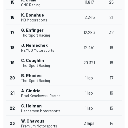
15
11.817
25
GMS Racing
K. Donahue
16
12.245
21
MB Motorsports
G. Enfinger
17
12.283
32
ThorSport Racing
J. Nemechek
18
12.451
19
NEMCO Motorsports
C. Coughlin
19
20.321
18
ThorSport Racing
B. Rhodes
20
1 lap
17
ThorSport Racing
A. Cindric
21
1 lap
16
Brad Keselowski Racing
C. Holman
22
1 lap
15
Henderson Motorsports
W. Chavous
23
2 laps
14
Premium Motorsports