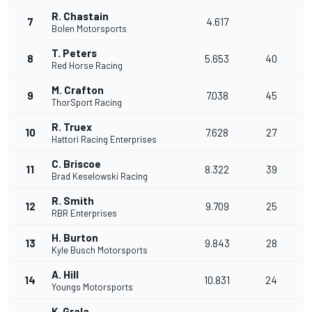
R. Chastain
7
4.617
Bolen Motorsports
T. Peters
8
5.653
40
Red Horse Racing
M. Crafton
9
7.038
45
ThorSport Racing
R. Truex
10
7.628
27
Hattori Racing Enterprises
C. Briscoe
11
8.322
39
Brad Keselowski Racing
R. Smith
12
9.709
25
RBR Enterprises
H. Burton
13
9.843
28
Kyle Busch Motorsports
A. Hill
14
10.831
24
Youngs Motorsports
K. Grala