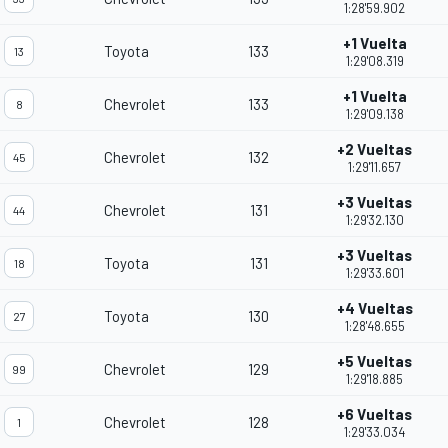
1:28'59.902
+1 Vuelta
Toyota
133
13
1:29'08.319
+1 Vuelta
Chevrolet
133
8
1:29'09.138
+2 Vueltas
Chevrolet
132
45
1:29'11.657
+3 Vueltas
Chevrolet
131
44
1:29'32.130
+3 Vueltas
Toyota
131
18
1:29'33.601
+4 Vueltas
Toyota
130
27
1:28'48.655
+5 Vueltas
Chevrolet
129
99
1:29'18.885
+6 Vueltas
Chevrolet
128
1
1:29'33.034