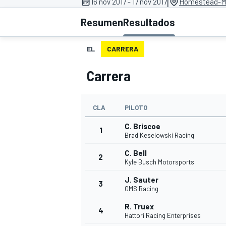
|
16 nov 2017 - 17 nov 2017
Homestead-Mi
Resumen
Resultados
INDYCAR
WRC
EL
CARRERA
Carrera
CLA
PILOTO
C. Briscoe
1
Brad Keselowski Racing
C. Bell
2
Kyle Busch Motorsports
WEC
FÓRMULA E
J. Sauter
3
GMS Racing
R. Truex
4
Hattori Racing Enterprises