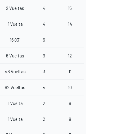
2 Vueltas
4
15
1 Vuelta
4
14
16.031
6
6 Vueltas
9
12
48 Vueltas
3
11
62 Vueltas
4
10
1 Vuelta
2
9
1 Vuelta
2
8