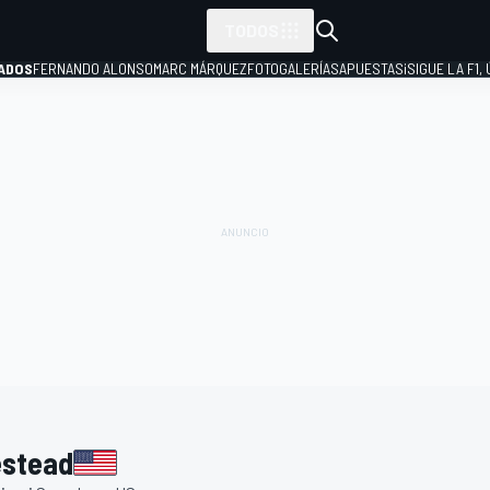
TODOS
ADOS
FERNANDO ALONSO
MARC MÁRQUEZ
FOTOGALERÍAS
APUESTAS
¡SIGUE LA F1,
P
estead