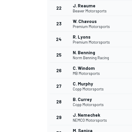
J. Reaume
22
Beaver Motorsports
W. Chavous
23
Premium Motorsports
R. Lyons
24
Premium Motorsports
N. Benning
25
Norm Benning Racing
C. Windom
26
MB Motorsports
MÁS CATEGORÍAS
C. Murphy
27
Copp Motorsports
B. Currey
28
Copp Motorsports
J. Nemechek
29
NEMCO Motorsports
M. Senica