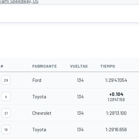
ami Speedway, US
#
FABRICANTE
VUELTAS
TIEMPO
Ford
134
1:29'47.054
29
+0.104
Toyota
134
4
1:29'47.158
Chevrolet
134
1:29'13.100
21
Toyota
134
1:29'16.656
16