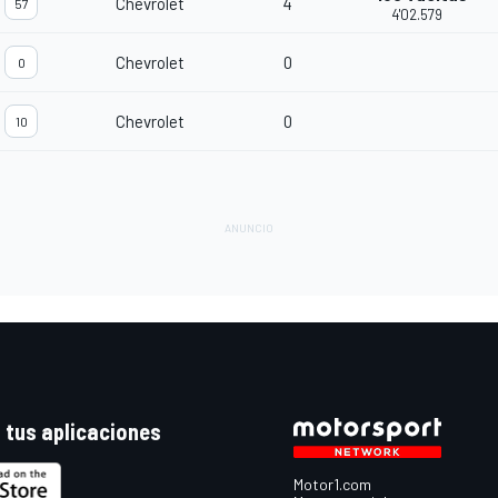
Chevrolet
4
57
4'02.579
Chevrolet
0
0
Chevrolet
0
10
 tus aplicaciones
Motor1.com