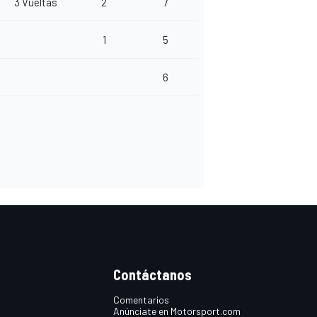
3 Vueltas
2
7
1
5
6
Contáctanos
Comentarios
Anúnciate en Motorsport.com