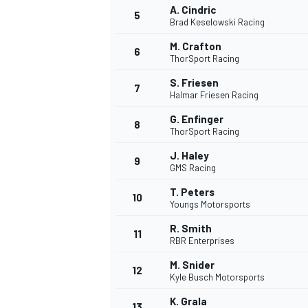
A. Cindric
5
Brad Keselowski Racing
M. Crafton
6
ThorSport Racing
S. Friesen
7
Halmar Friesen Racing
G. Enfinger
8
ThorSport Racing
J. Haley
9
GMS Racing
T. Peters
10
Youngs Motorsports
R. Smith
11
RBR Enterprises
M. Snider
12
Kyle Busch Motorsports
K. Grala
13