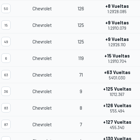
+8 Vueltas
Chevrolet
126
50
1:29'28.085
+9 Vueltas
Chevrolet
125
15
1:29'10.079
+9 Vueltas
Chevrolet
125
49
1:29'26.110
+15 Vueltas
Chevrolet
119
6
1:29'10.704
+63 Vueltas
Chevrolet
71
63
54'01.030
+125 Vueltas
Chevrolet
9
36
10'12.367
+126 Vueltas
Chevrolet
8
83
5'55.494
+127 Vueltas
Chevrolet
7
87
4'55.340
+130 Vueltas