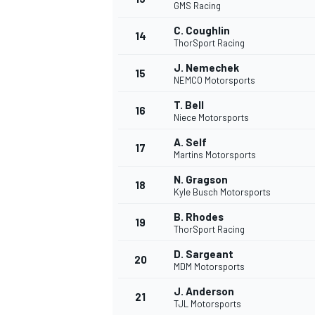
GMS Racing
C. Coughlin
14
ThorSport Racing
J. Nemechek
15
NEMCO Motorsports
T. Bell
16
Niece Motorsports
A. Self
17
Martins Motorsports
N. Gragson
18
Kyle Busch Motorsports
B. Rhodes
19
ThorSport Racing
D. Sargeant
20
MDM Motorsports
J. Anderson
21
TJL Motorsports