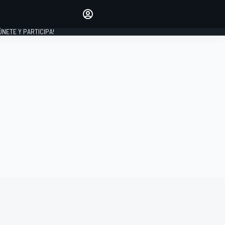
Haz que tu voz se escuche
comentando los artículos
 ÚNETE Y PARTICIPA!
INICIAR SESIÓN
EDICIÓN
ESPAÑA