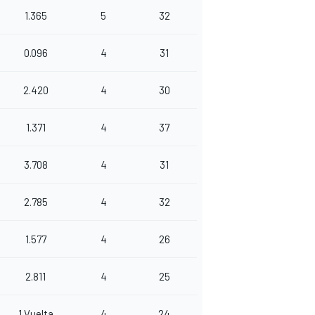
1.365
5
32
0.096
4
31
2.420
4
30
1.371
4
37
3.708
4
31
2.785
4
32
1.577
4
26
2.811
4
25
1 Vuelta
4
24