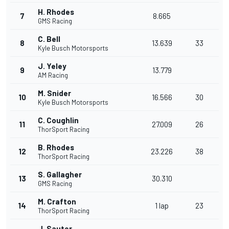
H. Rhodes
7
8.665
GMS Racing
C. Bell
8
13.639
33
Kyle Busch Motorsports
J. Yeley
9
13.779
AM Racing
M. Snider
10
16.566
30
Kyle Busch Motorsports
C. Coughlin
11
27.009
26
ThorSport Racing
B. Rhodes
12
23.226
38
ThorSport Racing
S. Gallagher
13
30.310
GMS Racing
M. Crafton
14
1 lap
23
ThorSport Racing
J. Sauter