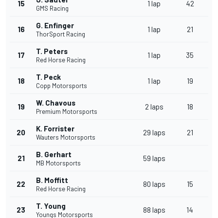
15
1 lap
42
GMS Racing
G. Enfinger
16
1 lap
21
ThorSport Racing
T. Peters
17
1 lap
35
Red Horse Racing
T. Peck
18
1 lap
19
Copp Motorsports
W. Chavous
19
2 laps
18
Premium Motorsports
K. Forrister
20
29 laps
21
Wauters Motorsports
B. Gerhart
21
59 laps
MB Motorsports
B. Moffitt
22
80 laps
15
Red Horse Racing
T. Young
23
88 laps
14
Youngs Motorsports