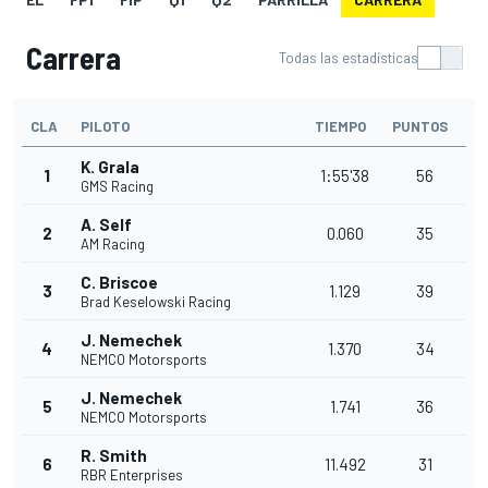
Carrera
Todas las estadísticas
CLA
PILOTO
TIEMPO
PUNTOS
K. Grala
1
1:55'38
56
GMS Racing
A. Self
2
0.060
35
AM Racing
C. Briscoe
3
1.129
39
Brad Keselowski Racing
J. Nemechek
4
1.370
34
NEMCO Motorsports
J. Nemechek
5
1.741
36
NEMCO Motorsports
R. Smith
6
11.492
31
RBR Enterprises