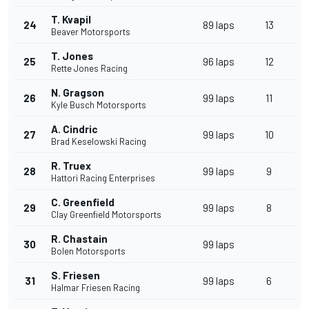
T. Kvapil
24
89 laps
13
Beaver Motorsports
T. Jones
25
96 laps
12
Rette Jones Racing
N. Gragson
26
99 laps
11
Kyle Busch Motorsports
A. Cindric
27
99 laps
10
Brad Keselowski Racing
R. Truex
28
99 laps
9
Hattori Racing Enterprises
C. Greenfield
29
99 laps
8
Clay Greenfield Motorsports
R. Chastain
30
99 laps
Bolen Motorsports
S. Friesen
31
99 laps
6
Halmar Friesen Racing