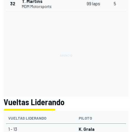
T. Martins
32
99 laps
5
MDM Motorsports
Vueltas Liderando
VUELTAS LIDERANDO
PILOTO
1 - 13
K. Grala