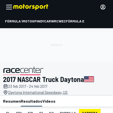
FÓRMULA 1
MOTOGP
INDYCAR
WRC
WEC
FÓRMULA E
2017 NASCAR Truck Daytona
presentado por
23 feb 2017 - 24 feb 2017
Daytona International Speedway, US
Resumen
Resultados
Videos
EL
FP1
FIP
Q1
Q2
PARRILLA
CARRERA