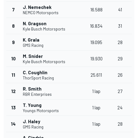
J. Nemechek
7
16.588
41
NEMCO Motorsports
N. Gragson
8
16.834
31
Kyle Busch Motorsports
K. Grala
9
19.095
28
GMS Racing
M. Snider
10
19.930
29
Kyle Busch Motorsports
C. Coughlin
11
25.611
26
ThorSport Racing
R. Smith
12
1 lap
27
RBR Enterprises
T. Young
13
1 lap
24
Youngs Motorsports
J. Haley
14
1 lap
28
GMS Racing
A. Cindric