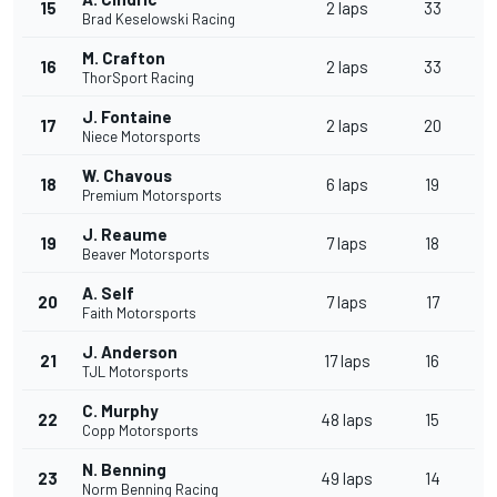
15
2 laps
33
Brad Keselowski Racing
M. Crafton
16
2 laps
33
ThorSport Racing
J. Fontaine
17
2 laps
20
Niece Motorsports
W. Chavous
18
6 laps
19
Premium Motorsports
J. Reaume
19
7 laps
18
Beaver Motorsports
A. Self
20
7 laps
17
Faith Motorsports
J. Anderson
21
17 laps
16
TJL Motorsports
C. Murphy
22
48 laps
15
Copp Motorsports
N. Benning
23
49 laps
14
Norm Benning Racing