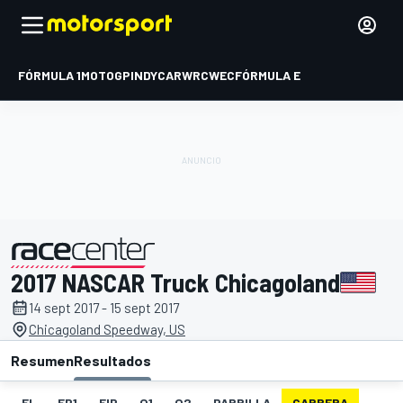
FÓRMULA 1
MOTOGP
INDYCAR
WRC
WEC
FÓRMULA E
2017 NASCAR Truck Chicagoland
presentado por
14 sept 2017 - 15 sept 2017
Chicagoland Speedway, US
Resumen
Resultados
EL
FP1
FIP
Q1
Q2
PARRILLA
CARRERA