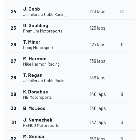
J. Cobb
24
123 laps
13
Jennifer Jo Cobb Racing
G. Gaulding
25
125 laps
Premium Motorsports
T. Minor
26
127 laps
11
Long Motorsports
M. Harmon
27
138 laps
Mike Harmon Racing
T. Regan
28
139 laps
Jennifer Jo Cobb Racing
K. Donahue
29
140 laps
8
MB Motorsports
30
B. McLeod
140 laps
J. Nemechek
31
143 laps
6
NEMCO Motorsports
M. Senica
32
150 laps
5