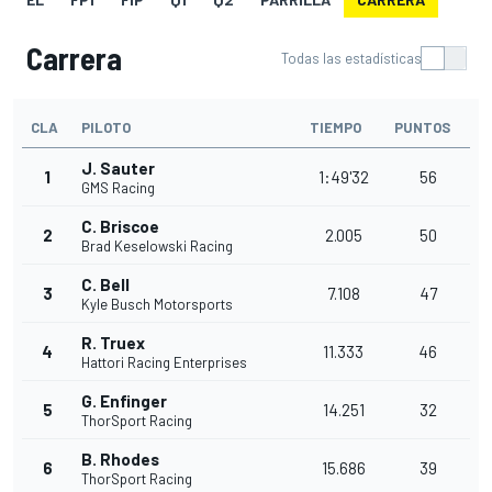
Carrera
Todas las estadísticas
CLA
PILOTO
TIEMPO
PUNTOS
J. Sauter
1
1:49'32
56
GMS Racing
C. Briscoe
2
2.005
50
Brad Keselowski Racing
C. Bell
3
7.108
47
Kyle Busch Motorsports
R. Truex
4
11.333
46
Hattori Racing Enterprises
G. Enfinger
5
14.251
32
ThorSport Racing
B. Rhodes
6
15.686
39
ThorSport Racing