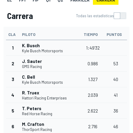
Carrera
Todas las estadísticas
CLA
PILOTO
TIEMPO
PUNTOS
K. Busch
1
1:49'32
Kyle Busch Motorsports
J. Sauter
2
0.986
53
GMS Racing
C. Bell
3
1.327
40
Kyle Busch Motorsports
R. Truex
4
2.039
41
Hattori Racing Enterprises
T. Peters
5
2.622
36
Red Horse Racing
M. Crafton
6
2.716
46
ThorSport Racing