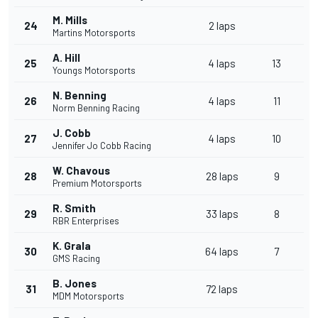
M. Mills
24
2 laps
Martins Motorsports
A. Hill
25
4 laps
13
Youngs Motorsports
N. Benning
26
4 laps
11
Norm Benning Racing
J. Cobb
27
4 laps
10
Jennifer Jo Cobb Racing
W. Chavous
28
28 laps
9
Premium Motorsports
R. Smith
29
33 laps
8
RBR Enterprises
K. Grala
30
64 laps
7
GMS Racing
B. Jones
31
72 laps
MDM Motorsports