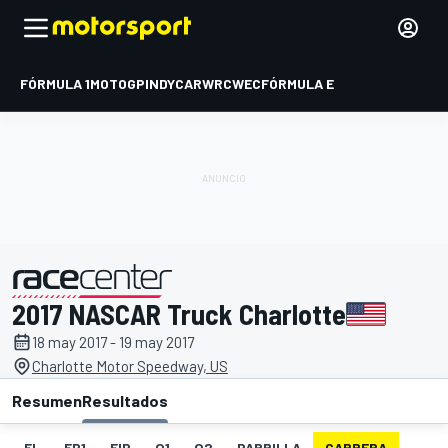
FÓRMULA 1
MOTOGP
INDYCAR
WRC
WEC
FÓRMULA E
2017 NASCAR Truck Charlotte
presentado por
18 may 2017 - 19 may 2017
Charlotte Motor Speedway, US
Resumen
Resultados
EL
FP1
FIP
Q1
Q2
PARRILLA
CARRERA