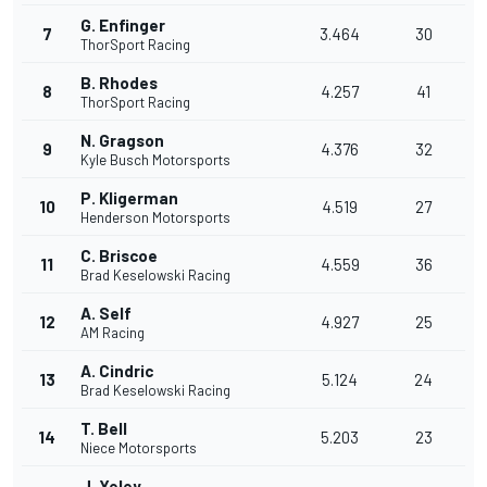
G. Enfinger
7
3.464
30
ThorSport Racing
B. Rhodes
8
4.257
41
ThorSport Racing
N. Gragson
9
4.376
32
Kyle Busch Motorsports
P. Kligerman
10
4.519
27
Henderson Motorsports
C. Briscoe
11
4.559
36
Brad Keselowski Racing
A. Self
12
4.927
25
AM Racing
A. Cindric
13
5.124
24
Brad Keselowski Racing
T. Bell
14
5.203
23
Niece Motorsports
J. Yeley