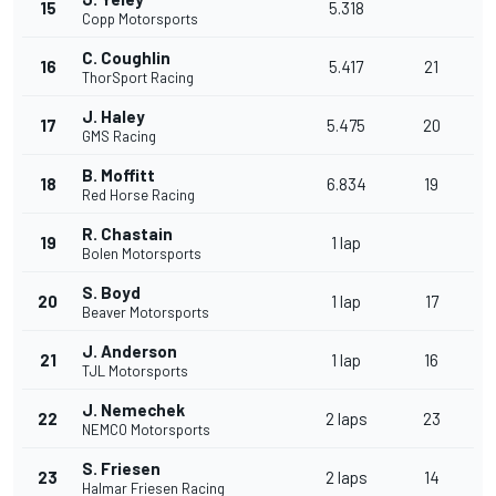
15
5.318
Copp Motorsports
C. Coughlin
16
5.417
21
ThorSport Racing
J. Haley
17
5.475
20
GMS Racing
B. Moffitt
18
6.834
19
Red Horse Racing
R. Chastain
19
1 lap
Bolen Motorsports
S. Boyd
20
1 lap
17
Beaver Motorsports
J. Anderson
21
1 lap
16
TJL Motorsports
J. Nemechek
22
2 laps
23
NEMCO Motorsports
S. Friesen
23
2 laps
14
Halmar Friesen Racing