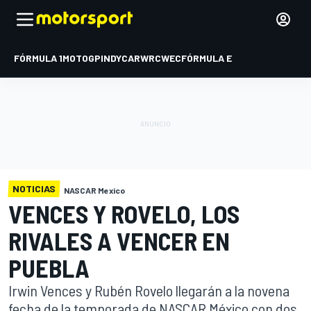
FÓRMULA 1
MOTOGP
INDYCAR
WRC
WEC
FÓRMULA E
NOTICIAS
NASCAR Mexico
VENCES Y ROVELO, LOS
RIVALES A VENCER EN
PUEBLA
Irwin Vences y Rubén Rovelo llegarán a la novena
fecha de la temporada de NASCAR México con dos