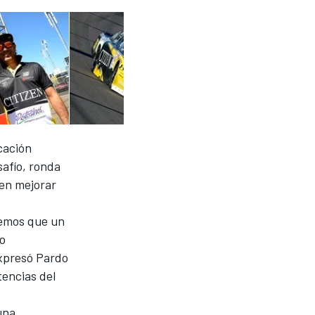
cación
afío, ronda
 en mejorar
bemos que un
do
expresó Pardo
tencias del
 una