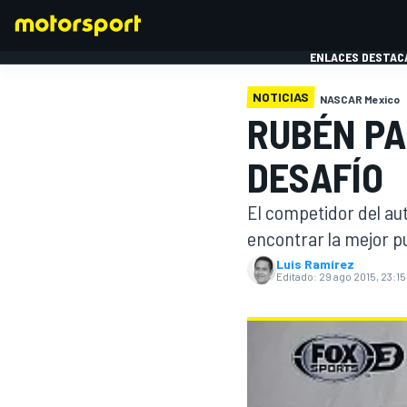
ENLACES DESTAC
NOTICIAS
NASCAR Mexico
RUBÉN PA
FÓRMULA 1
MOTOG
DESAFÍO
El competidor del au
encontrar la mejor pu
Luis Ramírez
Editado:
29 ago 2015, 23:15