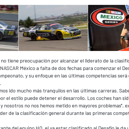
o tiene preocupación por alcanzar el liderato de la clasifi
a NASCAR México a falta de dos fechas para comenzar el Des
campeonato, y su enfoque en las últimas competencias será
s.
mos ido mucho más tranquilos en las últimas carreras. Sa
por el estilo puede detener el desarrollo. Los coches han si
 y nosotros no nos hemos metido en mayores problemas", 
líder de la clasificación general durante las primeras compe
rante del equipo HO, el ya estar clasificado al Desafío le da