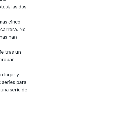
osí, las dos
imas cinco
 carrera. No
unas han
ie tras un
 probar
o lugar y
 series para
 una serie de