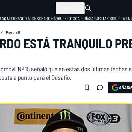
TODOS
ADOS
FERNANDO ALONSO
MARC MÁRQUEZ
FOTOGALERÍAS
APUESTAS
¡SIGUE LA F1,
Puebla II
RDO ESTÁ TRANQUILO PR
P
tomóvil Nº 15 señaló que en estas dos últimas fechas 
esta a punto para el Desafío.
AÑADIR