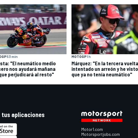
OGP
53 min
MOTOGP
1 h
sta: "El neumático medio
Márquez: "En la tercera vuelt
sero nos ayudará mañana
intentado un arreón y he visto
que perjudicará al resto"
que ya no tenía neumático"
 tus aplicaciones
Motor1.com
Motorsportjobs.com