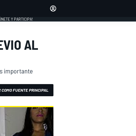
Haz que tu voz se escuche
comentando los artículos
 ÚNETE Y PARTICIPA!
INICIAR SESIÓN
EDICIÓN
EVIO AL
ESPAÑA
es importante
 COMO FUENTE PRINCIPAL