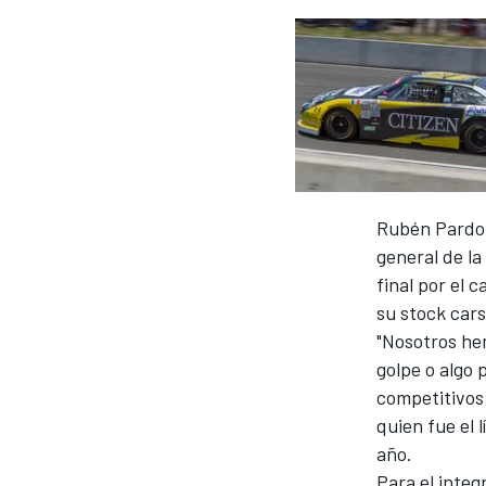
Rubén Pardo n
general de l
final por el 
su stock car
"Nosotros he
golpe o algo 
competitivos
quien fue el 
año.
Para el integ