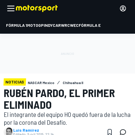
FÓRMULA 1
MOTOGP
INDYCAR
WRC
WEC
FÓRMULA E
NOTICIAS
NASCAR Mexico
Chihuahua II
RUBÉN PARDO, EL PRIMER
ELIMINADO
El integrante del equipo HO quedó fuera de la lucha
por la corona del Desafío.
Luis Ramírez
Editado:
5 oct 2015, 22:14