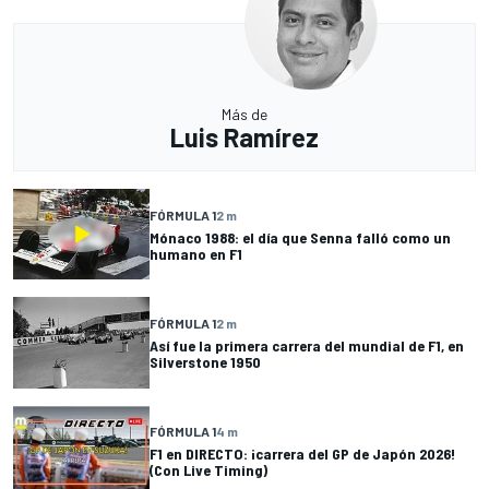
Más de
Luis Ramírez
FÓRMULA 1
2 m
Mónaco 1988: el día que Senna falló como un
humano en F1
FÓRMULA 1
2 m
Así fue la primera carrera del mundial de F1, en
Silverstone 1950
FÓRMULA 1
4 m
F1 en DIRECTO: ¡carrera del GP de Japón 2026!
(Con Live Timing)