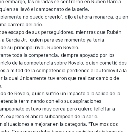
in embargo, las miradas se centraron en Ruben García
quien se llevó el campeonato de la serie.
implemente no puedo creerlo", dijo el ahora monarca, quien
tima carrera del año.
ez se escapó de sus perseguidores, mientras que Rubén
 a García Jr., quien para ese momento ya tenía
de su principal rival, Rubén Rovelo.
rante toda la competencia, siempre apoyado por los
inicio de la competencia sobre Rovelo, quien cometió dos
llos a mitad de la competencia perdiendo el automóvil a la
por la cual únicamente tuvieron que realizar cambio de
a.
do de Rovelo, quien sufrió un impacto a la salida de la
mpetencia terminando con ello sus aspiraciones.
campeonato estuvo muy cerca pero quiero felicitar a
ce", expresó el ahora subcampeón de la serie.
n situaciones a mejorar en la categoría. "Tuvimos dos
orada. Creo que se debe hacer una revisión al sistema de