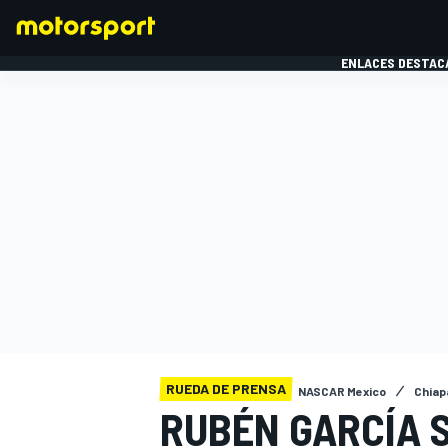
ENLACES DESTAC
FÓRMULA 1
MOTOG
RUEDA DE PRENSA
NASCAR Mexico
Chiapa
RUBÉN GARCÍA S