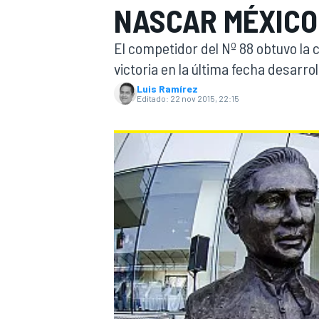
NASCAR MÉXICO
INDYCAR
WRC
El competidor del Nº 88 obtuvo la
victoria en la última fecha desarro
Luis Ramírez
Editado:
22 nov 2015, 22:15
WEC
FÓRMULA E