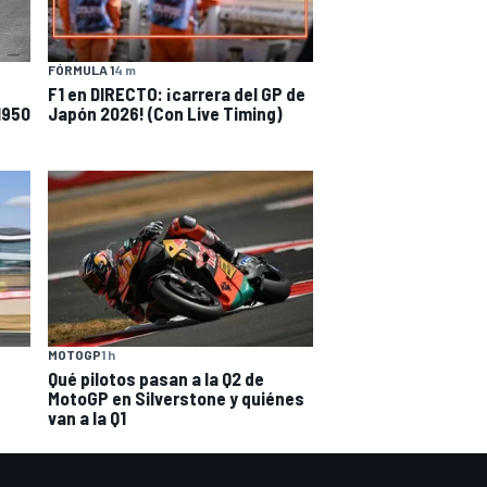
FÓRMULA 1
4 m
F1 en DIRECTO: ¡carrera del GP de
1950
Japón 2026! (Con Live Timing)
MOTOGP
1 h
Qué pilotos pasan a la Q2 de
MotoGP en Silverstone y quiénes
van a la Q1