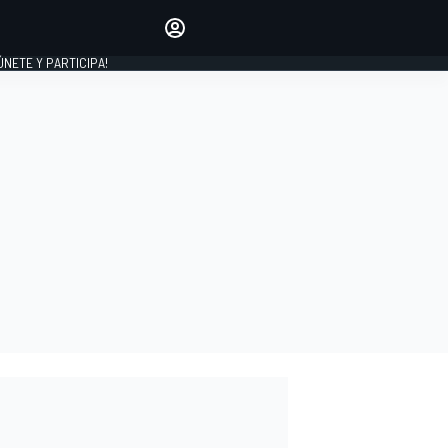
Haz que tu voz se escuche
comentando los artículos
 ÚNETE Y PARTICIPA!
INICIAR SESIÓN
EDICIÓN
ESPAÑA