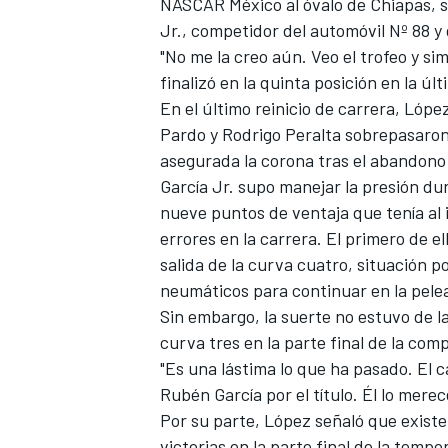
NASCAR México al óvalo de Chiapas, s
Jr., competidor del automóvil Nº 88 y 
"No me la creo aún. Veo el trofeo y s
finalizó en la quinta posición en la úl
En el último reinicio de carrera, Lóp
Pardo y Rodrigo Peralta sobrepasaron
asegurada la corona tras el abandono 
García Jr. supo manejar la presión du
nueve puntos de ventaja que tenía al 
errores en la carrera. El primero de e
salida de la curva cuatro, situación 
neumáticos para continuar en la pele
Sin embargo, la suerte no estuvo de la
curva tres en la parte final de la co
"Es una lástima lo que ha pasado. El 
Rubén García por el título. Él lo mere
Por su parte, López señaló que existe
victorias en la parte final de la temp