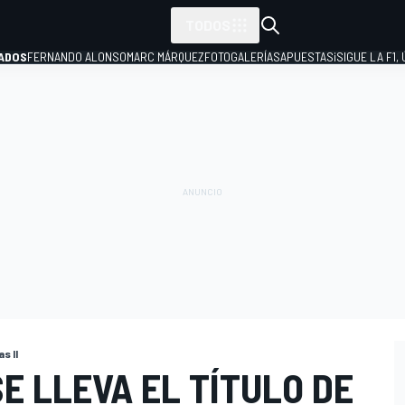
TODOS
ADOS
FERNANDO ALONSO
MARC MÁRQUEZ
FOTOGALERÍAS
APUESTAS
¡SIGUE LA F1,
P
s II
E LLEVA EL TÍTULO DE