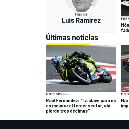
Más de
Luis Ramírez
FÓRM
Món
fal
Últimas noticias
MOT
MOTOGP
9 min
Mar
Raúl Fernández: "La clave para mí
imp
es mejorar el tercer sector, ahí
pierdo tres décimas"