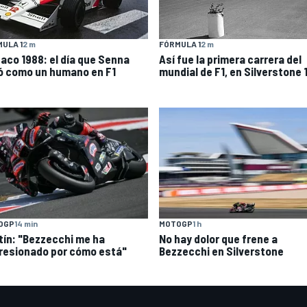
ULA 1
2 m
FÓRMULA 1
2 m
aco 1988: el día que Senna
Así fue la primera carrera del
ló como un humano en F1
mundial de F1, en Silverstone 
OGP
14 min
MOTOGP
1 h
tín: "Bezzecchi me ha
No hay dolor que frene a
resionado por cómo está"
Bezzecchi en Silverstone