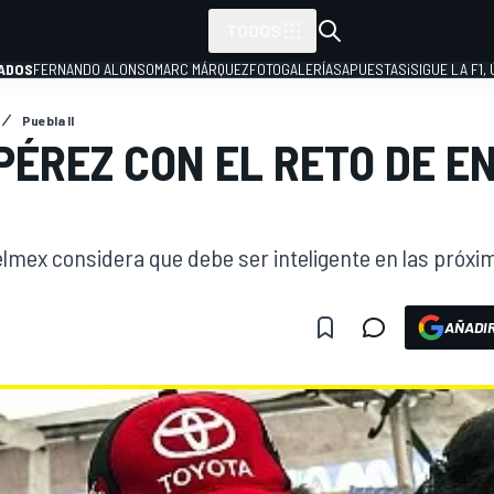
TODOS
ADOS
FERNANDO ALONSO
MARC MÁRQUEZ
FOTOGALERÍAS
APUESTAS
¡SIGUE LA F1,
Puebla II
PÉREZ CON EL RETO DE E
P
Telmex considera que debe ser inteligente en las próx
AÑADIR