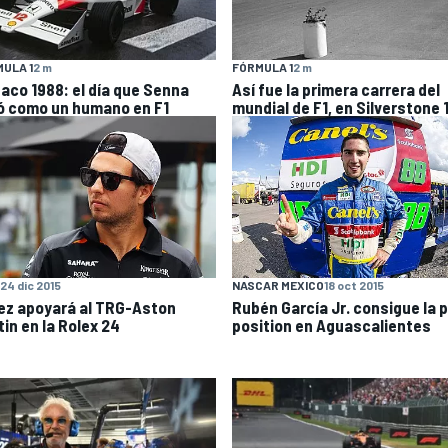
ULA 1
2 m
FÓRMULA 1
2 m
aco 1988: el día que Senna
Así fue la primera carrera del
ló como un humano en F1
mundial de F1, en Silverstone 
24 dic 2015
NASCAR MEXICO
18 oct 2015
ez apoyará al TRG-Aston
Rubén García Jr. consigue la 
tin en la Rolex 24
position en Aguascalientes