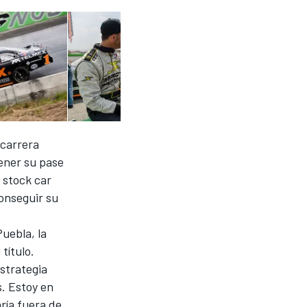
 carrera
tener su pase
a stock car
conseguir su
uebla, la
 título.
estrategia
. Estoy en
ría fuera de