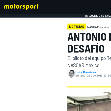
ENLACES DESTAC
NOTICIAS
NASCAR Mexico
ANTONIO 
FÓRMULA 1
MOTOG
DESAFÍO
El piloto del equipo 
NASCAR México.
Luis Ramírez
Editado:
25 ago 2015, 12:50