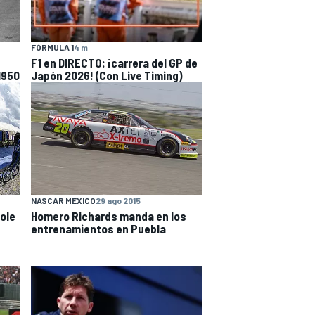
FÓRMULA 1
4 m
F1 en DIRECTO: ¡carrera del GP de
1950
Japón 2026! (Con Live Timing)
NASCAR MEXICO
29 ago 2015
pole
Homero Richards manda en los
entrenamientos en Puebla