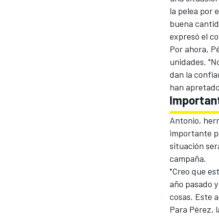
la pelea por 
buena cantida
expresó el co
Por ahora, Pé
unidades. "N
dan la confi
han apretado
Importan
Antonio, herm
importante po
situación ser
campaña.
"Creo que est
año pasado y 
cosas. Este a
Para Pérez, 