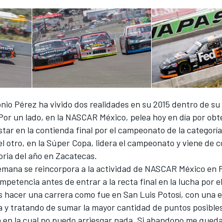
onio Pérez ha vivido dos realidades en su 2015 dentro de su
Por un lado, en la NASCAR México, pelea hoy en día por ob
estar en la contienda final por el campeonato de la categorí
 el otro, en la Súper Copa, lidera el campeonato y viene de 
oria del año en Zacatecas.
semana se reincorpora a la actividad de NASCAR México en P
petencia antes de entrar a la recta final en la lucha por el
es hacer una carrera como fue en San Luis Potosí, con una 
 y tratando de sumar la mayor cantidad de puntos posibles
n en la cual no puedo arriesgar nada. Si abandono me queda