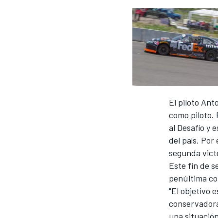
El piloto Ant
como piloto. 
al Desafío y 
del país. Por
segunda vict
Este fin de 
penúltima com
"El objetivo 
conservadora
una situació