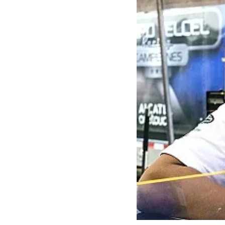
INDYCAR
WRC
WEC
FÓRMULA E