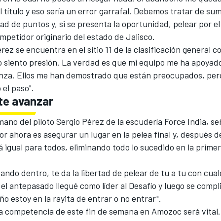
el título y eso sería un error garrafal. Debemos tratar de su
d de puntos y, si se presenta la oportunidad, pelear por el 
mpetidor originario del estado de Jalisco.
rez se encuentra en el sitio 11 de la clasificación general c
o siento presión. La verdad es que mi equipo me ha apoya
anza. Ellos me han demostrado que están preocupados, pe
 el paso".
te avanzar
ano del piloto Sergio Pérez de la escudería Force India, se
r ahora es asegurar un lugar en la pelea final y, después de 
á igual para todos, eliminando todo lo sucedido en la primer
ando dentro, te da la libertad de pelear de tu a tu con cual
el antepasado llegué como líder al Desafío y luego se compl
ño estoy en la rayita de entrar o no entrar".
la competencia de este fin de semana en Amozoc será vital.