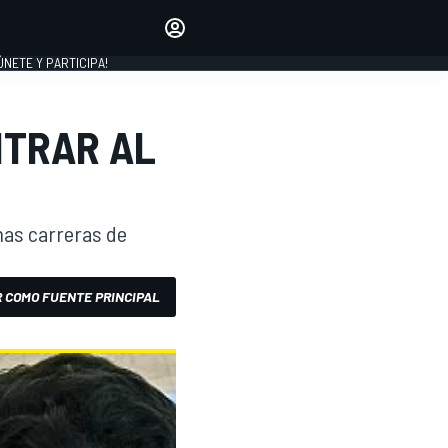
Haz que tu voz se escuche
comentando los artículos
 ÚNETE Y PARTICIPA!
INICIAR SESIÓN
EDICIÓN
NTRAR AL
ESPAÑA
imas carreras de
 COMO FUENTE PRINCIPAL