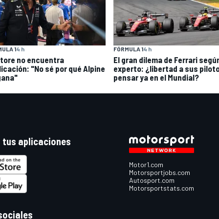
ULA 1
4 h
FÓRMULA 1
4 h
atore no encuentra
El gran dilema de Ferrari segú
licación: "No sé por qué Alpine
experto: ¿libertad a sus pilot
gana"
pensar ya en el Mundial?
 tus aplicaciones
Motor1.com
Motorsportjobs.com
Autosport.com
Motorsportstats.com
sociales