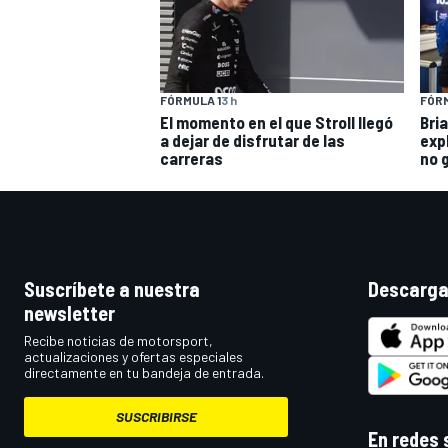
FÓRMULA 1
3 h
FÓRM
El momento en el que Stroll llegó
Bri
a dejar de disfrutar de las
exp
carreras
no 
Suscríbete a nuestra
Descarga
newsletter
Recibe noticias de motorsport,
actualizaciones y ofertas especiales
directamente en tu bandeja de entrada.
SUSCRIBIRSE
En redes 