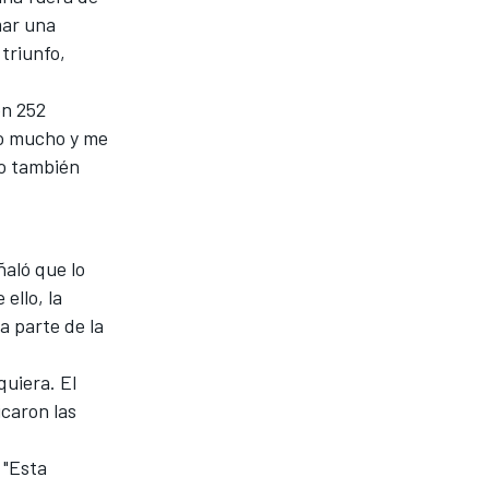
mar una
triunfo,
on 252
do mucho y me
ro también
ñaló que lo
ello, la
a parte de la
quiera. El
icaron las
 "Esta