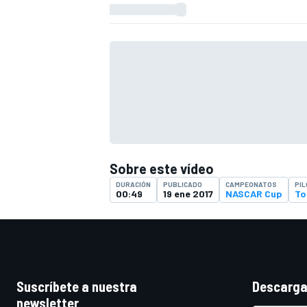
Sobre este vídeo
DURACIÓN
PUBLICADO
CAMPEONATOS
PI
00:49
19 ene 2017
NASCAR Cup
To
Suscríbete a nuestra
Descarga
newsletter