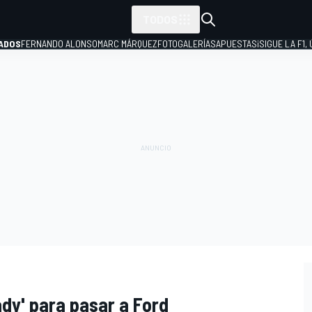
TODOS
ADOS
FERNANDO ALONSO
MARC MÁRQUEZ
FOTOGALERÍAS
APUESTAS
¡SIGUE LA F1,
P
dy' para pasar a Ford