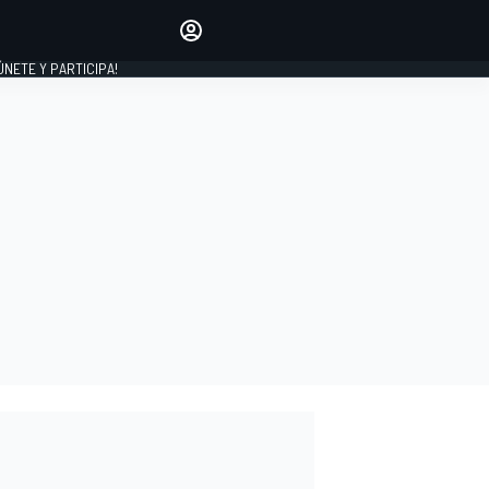
Haz que tu voz se escuche
comentando los artículos
 ÚNETE Y PARTICIPA!
INICIAR SESIÓN
EDICIÓN
ESPAÑA