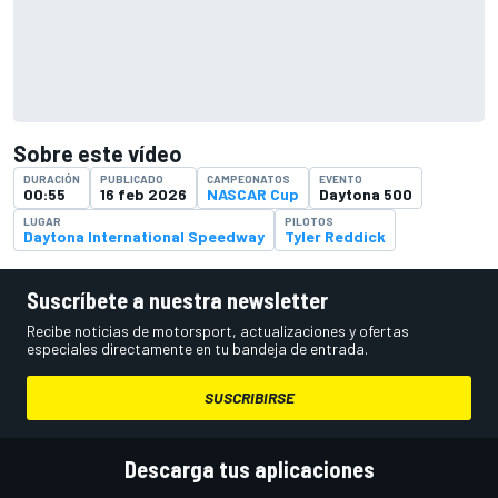
Sobre este vídeo
DURACIÓN
PUBLICADO
CAMPEONATOS
EVENTO
00:55
16 feb 2026
NASCAR Cup
Daytona 500
LUGAR
PILOTOS
Daytona International Speedway
Tyler Reddick
Suscríbete a nuestra newsletter
Recibe noticias de motorsport, actualizaciones y ofertas
especiales directamente en tu bandeja de entrada.
SUSCRIBIRSE
Descarga tus aplicaciones