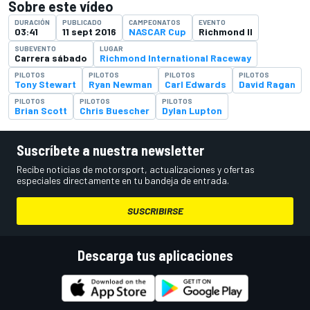
Sobre este vídeo
DURACIÓN
PUBLICADO
CAMPEONATOS
EVENTO
03:41
11 sept 2016
NASCAR Cup
Richmond II
SUBEVENTO
LUGAR
Carrera sábado
Richmond International Raceway
PILOTOS
PILOTOS
PILOTOS
PILOTOS
Tony Stewart
Ryan Newman
Carl Edwards
David Ragan
PILOTOS
PILOTOS
PILOTOS
Brian Scott
Chris Buescher
Dylan Lupton
Suscríbete a nuestra newsletter
Recibe noticias de motorsport, actualizaciones y ofertas
especiales directamente en tu bandeja de entrada.
SUSCRIBIRSE
Descarga tus aplicaciones