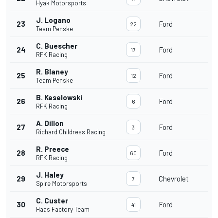
Hyak Motorsports
J. Logano
23
Ford
22
Team Penske
C. Buescher
24
Ford
17
RFK Racing
R. Blaney
25
Ford
12
Team Penske
B. Keselowski
26
Ford
6
RFK Racing
A. Dillon
27
Ford
3
Richard Childress Racing
R. Preece
28
Ford
60
RFK Racing
J. Haley
29
Chevrolet
7
Spire Motorsports
C. Custer
30
Ford
41
Haas Factory Team