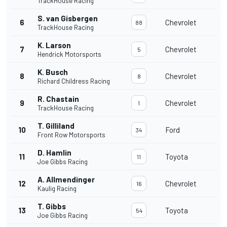
TrackHouse Racing
S. van Gisbergen
6
Chevrolet
88
TrackHouse Racing
K. Larson
7
Chevrolet
5
Hendrick Motorsports
K. Busch
8
Chevrolet
8
Richard Childress Racing
R. Chastain
9
Chevrolet
1
TrackHouse Racing
T. Gilliland
10
Ford
34
Front Row Motorsports
D. Hamlin
11
Toyota
11
Joe Gibbs Racing
A. Allmendinger
12
Chevrolet
16
Kaulig Racing
T. Gibbs
13
Toyota
54
Joe Gibbs Racing