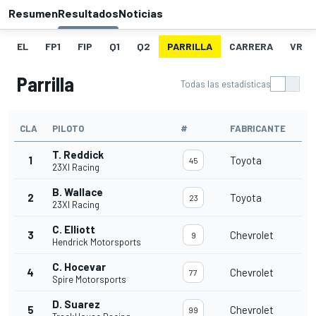
Resumen
Resultados
Noticias
EL
FP1
FIP
Q1
Q2
PARRILLA
CARRERA
VR
Parrilla
Todas las estadísticas
CLA
PILOTO
#
FABRICANTE
T. Reddick
1
Toyota
45
23XI Racing
B. Wallace
2
Toyota
23
23XI Racing
C. Elliott
3
Chevrolet
9
Hendrick Motorsports
C. Hocevar
4
Chevrolet
77
Spire Motorsports
D. Suarez
5
Chevrolet
99