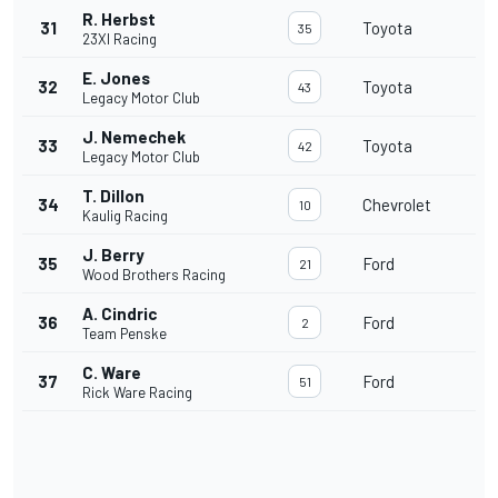
R. Herbst
31
Toyota
35
23XI Racing
E. Jones
32
Toyota
43
Legacy Motor Club
J. Nemechek
33
Toyota
42
Legacy Motor Club
T. Dillon
34
Chevrolet
10
Kaulig Racing
J. Berry
35
Ford
21
Wood Brothers Racing
A. Cindric
36
Ford
2
Team Penske
C. Ware
37
Ford
51
Rick Ware Racing