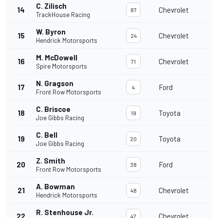
C. Zilisch
14
Chevrolet
87
TrackHouse Racing
W. Byron
15
Chevrolet
24
Hendrick Motorsports
M. McDowell
16
Chevrolet
71
Spire Motorsports
N. Gragson
17
Ford
4
Front Row Motorsports
C. Briscoe
18
Toyota
19
Joe Gibbs Racing
C. Bell
19
Toyota
20
Joe Gibbs Racing
Z. Smith
20
Ford
38
Front Row Motorsports
A. Bowman
21
Chevrolet
48
Hendrick Motorsports
R. Stenhouse Jr.
22
Chevrolet
47