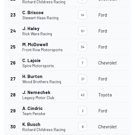
Richard Childress Racing
C. Briscoe
23
Ford
14
Stewart-Haas Racing
J. Haley
24
Ford
51
Rick Ware Racing
M. McDowell
25
Ford
34
Front Row Motorsports
C. Lajoie
26
Chevrolet
7
Spire Motorsports
H. Burton
27
Ford
21
Wood Brothers Racing
J. Nemechek
28
Toyota
42
Legacy Motor Club
A. Cindric
29
Ford
2
Team Penske
K. Busch
30
Chevrolet
8
Richard Childress Racing