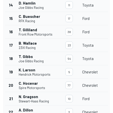
D. Hamlin
14
Toyota
11
Joe Gibbs Racing
C. Buescher
15
Ford
17
RFK Racing
T. Gilliland
16
Ford
38
Front Row Motorsports
B. Wallace
17
Toyota
23
23XI Racing
T. Gibbs
18
Toyota
54
Joe Gibbs Racing
K. Larson
19
Chevrolet
5
Hendrick Motorsports
C. Hocevar
20
Chevrolet
77
Spire Motorsports
N. Gragson
21
Ford
10
Stewart-Haas Racing
A. Dillon
22
Chevrolet
3