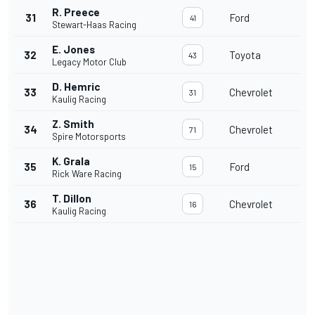
R. Preece
31
Ford
41
Stewart-Haas Racing
E. Jones
32
Toyota
43
Legacy Motor Club
D. Hemric
33
Chevrolet
31
Kaulig Racing
Z. Smith
34
Chevrolet
71
Spire Motorsports
K. Grala
35
Ford
15
Rick Ware Racing
T. Dillon
36
Chevrolet
16
Kaulig Racing