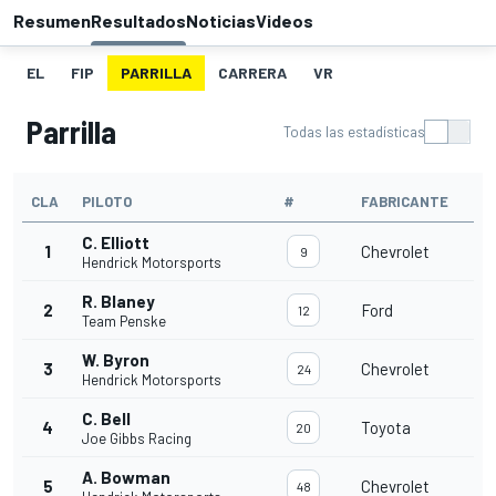
Resumen
Resultados
Noticias
Videos
EL
FIP
PARRILLA
CARRERA
VR
Parrilla
Todas las estadísticas
CLA
PILOTO
#
FABRICANTE
C. Elliott
1
Chevrolet
9
Hendrick Motorsports
R. Blaney
2
Ford
12
Team Penske
W. Byron
3
Chevrolet
24
Hendrick Motorsports
C. Bell
4
Toyota
20
Joe Gibbs Racing
A. Bowman
5
Chevrolet
48