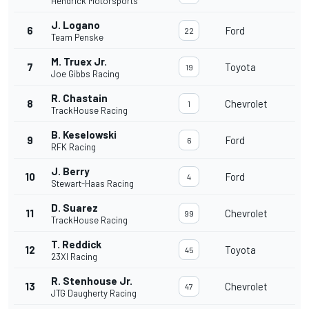
Hendrick Motorsports
J. Logano
6
Ford
22
Team Penske
M. Truex Jr.
7
Toyota
19
Joe Gibbs Racing
R. Chastain
8
Chevrolet
1
TrackHouse Racing
B. Keselowski
9
Ford
6
RFK Racing
J. Berry
10
Ford
4
Stewart-Haas Racing
D. Suarez
11
Chevrolet
99
TrackHouse Racing
T. Reddick
12
Toyota
45
23XI Racing
R. Stenhouse Jr.
13
Chevrolet
47
JTG Daugherty Racing