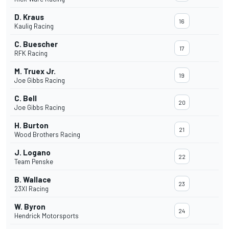
D. Kraus
16
Kaulig Racing
C. Buescher
17
RFK Racing
M. Truex Jr.
19
Joe Gibbs Racing
C. Bell
20
Joe Gibbs Racing
H. Burton
21
Wood Brothers Racing
J. Logano
22
Team Penske
B. Wallace
23
23XI Racing
W. Byron
24
Hendrick Motorsports