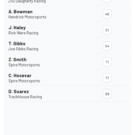
JTG Daugherty Racing
A. Bowman
48
Hendrick Motorsports
J. Haley
51
Rick Ware Racing
T. Gibbs
54
Joe Gibbs Racing
Z. Smith
71
Spire Motorsports
C. Hocevar
77
Spire Motorsports
D. Suarez
99
TrackHouse Racing