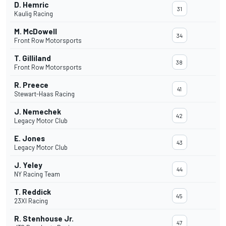
D. Hemric
31
Kaulig Racing
M. McDowell
34
Front Row Motorsports
T. Gilliland
38
Front Row Motorsports
R. Preece
41
Stewart-Haas Racing
J. Nemechek
42
Legacy Motor Club
E. Jones
43
Legacy Motor Club
J. Yeley
44
NY Racing Team
T. Reddick
45
23XI Racing
R. Stenhouse Jr.
47