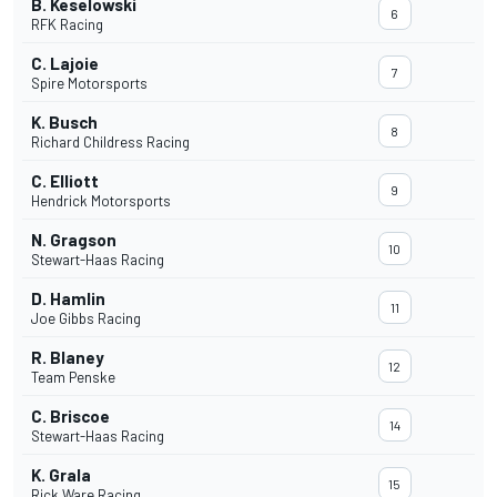
B. Keselowski
6
RFK Racing
C. Lajoie
7
Spire Motorsports
K. Busch
8
Richard Childress Racing
C. Elliott
9
Hendrick Motorsports
N. Gragson
10
Stewart-Haas Racing
D. Hamlin
11
Joe Gibbs Racing
R. Blaney
12
Team Penske
C. Briscoe
14
Stewart-Haas Racing
K. Grala
15
Rick Ware Racing