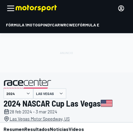
FÓRMULA 1
MOTOGP
INDYCAR
WRC
WEC
FÓRMULA E
LAS VEGAS
presentado por
2024 NASCAR Cup Las Vegas
28 feb 2024 - 3 mar 2024
Las Vegas Motor Speedway, US
Resumen
Resultados
Noticias
Videos