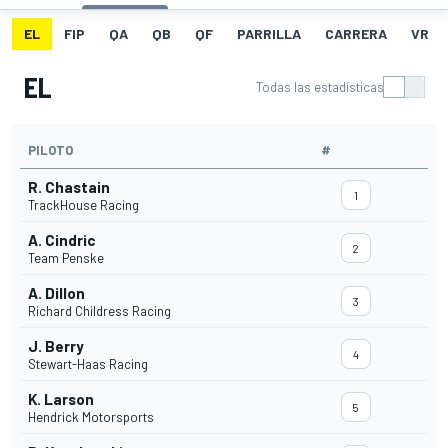
EL
FIP
QA
QB
QF
PARRILLA
CARRERA
VR
EL
Todas las estadísticas
PILOTO
#
R. Chastain
1
TrackHouse Racing
A. Cindric
2
Team Penske
A. Dillon
3
Richard Childress Racing
J. Berry
4
Stewart-Haas Racing
K. Larson
5
Hendrick Motorsports